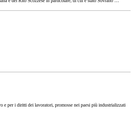
ana e del Rito Scozzese in particolare, di cui è stato Sovrano …
e per i diritti dei lavoratori, promosse nei paesi più industrializzati