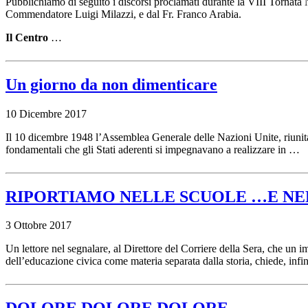
Pubblichiamo di seguito i discorsi proclamati durante la VIII Tornata
Commendatore Luigi Milazzi, e dal Fr. Franco Arabia.
Il Centro
…
Un giorno da non dimenticare
10 Dicembre 2017
Il 10 dicembre 1948 l’Assemblea Generale delle Nazioni Unite, riunita 
fondamentali che gli Stati aderenti si impegnavano a realizzare in …
RIPORTIAMO NELLE SCUOLE …E NEL
3 Ottobre 2017
Un lettore nel segnalare, al Direttore del Corriere della Sera, che u
dell’educazione civica come materia separata dalla storia, chiede, inf