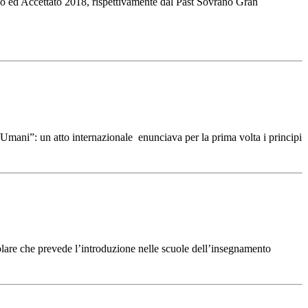
ico ed Accettato 2018, rispettivamente dal Past Sovrano Gran
 Umani”: un atto internazionale enunciava per la prima volta i principi
olare che prevede l’introduzione nelle scuole dell’insegnamento