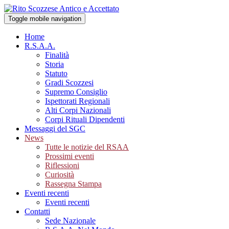
Toggle mobile navigation
Home
R.S.A.A.
Finalità
Storia
Statuto
Gradi Scozzesi
Supremo Consiglio
Ispettorati Regionali
Alti Corpi Nazionali
Corpi Rituali Dipendenti
Messaggi del SGC
News
Tutte le notizie del RSAA
Prossimi eventi
Riflessioni
Curiosità
Rassegna Stampa
Eventi recenti
Eventi recenti
Contatti
Sede Nazionale