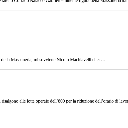
Fratello Corrado Balacco Gabrieli eminente figura della Massoneria itali
ia della Massoneria, mi sovviene Nicolò Machiavelli che: …
isalgono alle lotte operaie dell’800 per la riduzione dell’orario di lavoro 