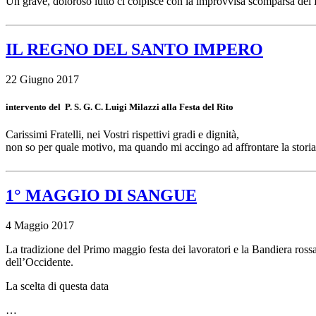
Un grave, doloroso lutto ci colpisce con la improvvisa scomparsa del 
IL REGNO DEL SANTO IMPERO
22 Giugno 2017
intervento del P. S. G. C. Luigi Milazzi alla Festa del Rito
Carissimi Fratelli, nei Vostri rispettivi gradi e dignità,
non so per quale motivo, ma quando mi accingo ad affrontare la stor
1° MAGGIO DI SANGUE
4 Maggio 2017
La tradizione del Primo maggio festa dei lavoratori e la Bandiera rossa r
dell’Occidente.
La scelta di questa data
…