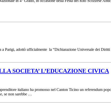
 Nazionale in 4° Grado, in occasione della Festa del Rito Scozzese Ant
a Parigi, adottò ufficialmente la “Dichiarazione Universale dei Diritti
LA SOCIETA’ L’EDUCAZIONE CIVICA
n imprenditore italiano ha promosso nel Canton Ticino un referendum pop
ine, se non sarebbe …