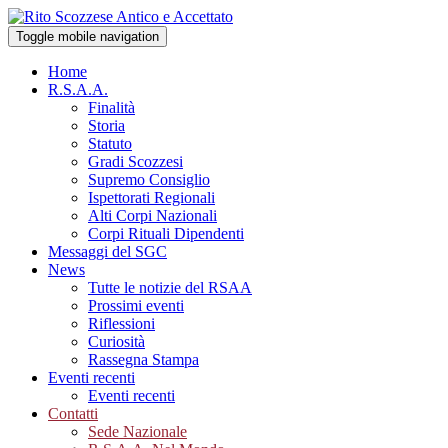
Toggle mobile navigation
Home
R.S.A.A.
Finalità
Storia
Statuto
Gradi Scozzesi
Supremo Consiglio
Ispettorati Regionali
Alti Corpi Nazionali
Corpi Rituali Dipendenti
Messaggi del SGC
News
Tutte le notizie del RSAA
Prossimi eventi
Riflessioni
Curiosità
Rassegna Stampa
Eventi recenti
Eventi recenti
Contatti
Sede Nazionale