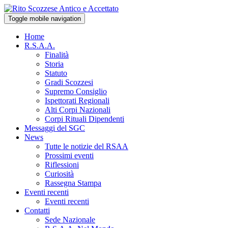
Toggle mobile navigation
Home
R.S.A.A.
Finalità
Storia
Statuto
Gradi Scozzesi
Supremo Consiglio
Ispettorati Regionali
Alti Corpi Nazionali
Corpi Rituali Dipendenti
Messaggi del SGC
News
Tutte le notizie del RSAA
Prossimi eventi
Riflessioni
Curiosità
Rassegna Stampa
Eventi recenti
Eventi recenti
Contatti
Sede Nazionale