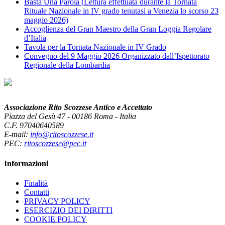
Basta Una Parola (Lettura effettuata durante la Tornata
Rituale Nazionale in IV grado tenutasi a Venezia lo scorso 23
maggio 2026)
Accoglienza del Gran Maestro della Gran Loggia Regolare
d’Italia
Tavola per la Tornata Nazionale in IV Grado
Convegno del 9 Maggio 2026 Organizzato dall’Ispettorato
Regionale della Lombardia
Associazione Rito Scozzese Antico e Accettato
Piazza del Gesù 47 - 00186 Roma - Italia
C.F. 97040640589
E-mail:
info@ritoscozzese.it
PEC:
ritoscozzese@pec.it
Informazioni
Finalità
Contatti
PRIVACY POLICY
ESERCIZIO DEI DIRITTI
COOKIE POLICY