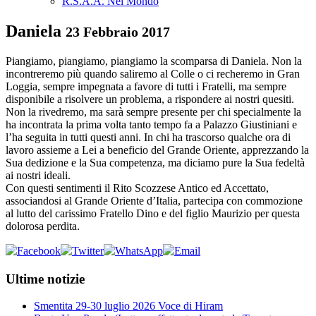
R.S.A.A. Nel Mondo
Daniela
23 Febbraio 2017
Piangiamo, piangiamo, piangiamo la scomparsa di Daniela. Non la
incontreremo più quando saliremo al Colle o ci recheremo in Gran
Loggia, sempre impegnata a favore di tutti i Fratelli, ma sempre
disponibile a risolvere un problema, a rispondere ai nostri quesiti.
Non la rivedremo, ma sarà sempre presente per chi specialmente la
ha incontrata la prima volta tanto tempo fa a Palazzo Giustiniani e
l’ha seguita in tutti questi anni. In chi ha trascorso qualche ora di
lavoro assieme a Lei a beneficio del Grande Oriente, apprezzando la
Sua dedizione e la Sua competenza, ma diciamo pure la Sua fedeltà
ai nostri ideali.
Con questi sentimenti il Rito Scozzese Antico ed Accettato,
associandosi al Grande Oriente d’Italia, partecipa con commozione
al lutto del carissimo Fratello Dino e del figlio Maurizio per questa
dolorosa perdita.
Ultime notizie
Smentita 29-30 luglio 2026 Voce di Hiram