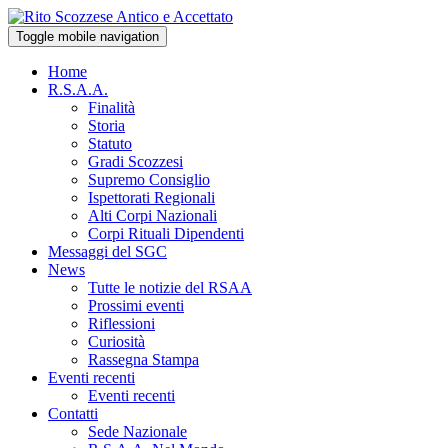
Toggle mobile navigation
Home
R.S.A.A.
Finalità
Storia
Statuto
Gradi Scozzesi
Supremo Consiglio
Ispettorati Regionali
Alti Corpi Nazionali
Corpi Rituali Dipendenti
Messaggi del SGC
News
Tutte le notizie del RSAA
Prossimi eventi
Riflessioni
Curiosità
Rassegna Stampa
Eventi recenti
Eventi recenti
Contatti
Sede Nazionale