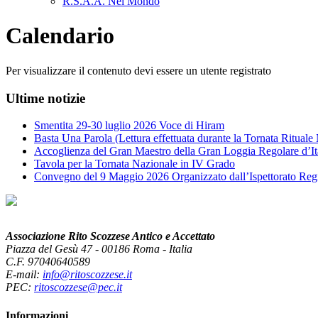
R.S.A.A. Nel Mondo
Calendario
Per visualizzare il contenuto devi essere un utente registrato
Ultime notizie
Smentita 29-30 luglio 2026 Voce di Hiram
Basta Una Parola (Lettura effettuata durante la Tornata Ritual
Accoglienza del Gran Maestro della Gran Loggia Regolare d’It
Tavola per la Tornata Nazionale in IV Grado
Convegno del 9 Maggio 2026 Organizzato dall’Ispettorato Reg
Associazione Rito Scozzese Antico e Accettato
Piazza del Gesù 47 - 00186 Roma - Italia
C.F. 97040640589
E-mail:
info@ritoscozzese.it
PEC:
ritoscozzese@pec.it
Informazioni