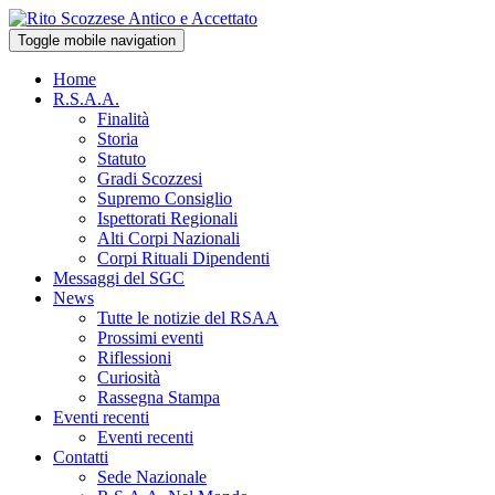
Toggle mobile navigation
Home
R.S.A.A.
Finalità
Storia
Statuto
Gradi Scozzesi
Supremo Consiglio
Ispettorati Regionali
Alti Corpi Nazionali
Corpi Rituali Dipendenti
Messaggi del SGC
News
Tutte le notizie del RSAA
Prossimi eventi
Riflessioni
Curiosità
Rassegna Stampa
Eventi recenti
Eventi recenti
Contatti
Sede Nazionale