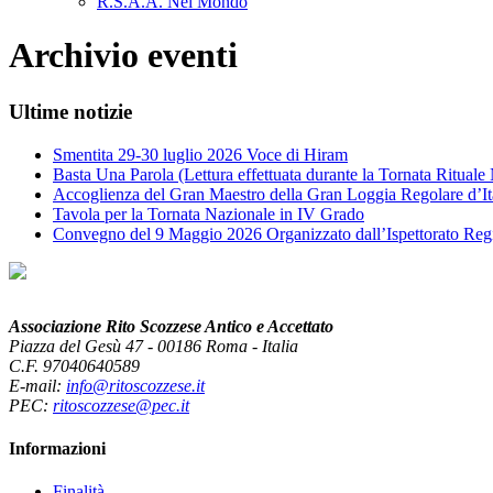
R.S.A.A. Nel Mondo
Archivio eventi
Ultime notizie
Smentita 29-30 luglio 2026 Voce di Hiram
Basta Una Parola (Lettura effettuata durante la Tornata Ritual
Accoglienza del Gran Maestro della Gran Loggia Regolare d’It
Tavola per la Tornata Nazionale in IV Grado
Convegno del 9 Maggio 2026 Organizzato dall’Ispettorato Reg
Associazione Rito Scozzese Antico e Accettato
Piazza del Gesù 47 - 00186 Roma - Italia
C.F. 97040640589
E-mail:
info@ritoscozzese.it
PEC:
ritoscozzese@pec.it
Informazioni
Finalità