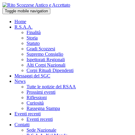
Toggle mobile navigation
Home
R.S.A.A.
Finalità
Storia
Statuto
Gradi Scozzesi
Supremo Consiglio
Ispettorati Regionali
Alti Corpi Nazionali
Corpi Rituali Dipendenti
Messaggi del SGC
News
Tutte le notizie del RSAA
Prossimi eventi
Riflessioni
Curiosità
Rassegna Stampa
Eventi recenti
Eventi recenti
Contatti
Sede Nazionale