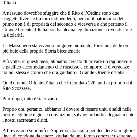
d’Italia.
A nessuno dovrebbe sfuggire che il Rito e l’Ordine sono due
soggetti diversi e tra loro indipendenti, per cui il patrimonio del
primo non è di proprietà del secondo e viceversa e che pertanto il
Grande Oriente d’Italia non ha alcuna legittimazione a rivendicarne
la titolarità.
La Massoneria sta vivendo un grave momento, forse una delle ore
più buie della propria Storia bicentenaria.
Più volte, in questi mesi, abbiamo cercato di trovare un ragionevole
e pacifico accomodamento che riuscisse a comporre le divergenze
tra noi stessi e coloro che ora guidano il Grande Oriente d’Italia.
Quel Grande Oriente d’Italia che fu fondato 220 anni fa proprio dal
Rito Scozzese.
Purtroppo, tutto è stato vano.
Proprio ora, pertanto, abbiamo il dovere di restare uniti e saldi nelle
nostre legittime e giuste convinzioni, salvaguardando adeguatamente
i nostri sacrosanti diritti.
A brevissimo si riunirà il Supremo Consiglio per decidere la migliore
linea di condotta da tenere, guidati da una ferrea certezza: usciremo