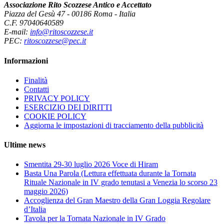
Associazione Rito Scozzese Antico e Accettato
Piazza del Gesù 47 - 00186 Roma - Italia
C.F. 97040640589
E-mail:
info@ritoscozzese.it
PEC:
ritoscozzese@pec.it
Informazioni
Finalità
Contatti
PRIVACY POLICY
ESERCIZIO DEI DIRITTI
COOKIE POLICY
Aggiorna le impostazioni di tracciamento della pubblicità
Ultime news
Smentita 29-30 luglio 2026 Voce di Hiram
Basta Una Parola (Lettura effettuata durante la Tornata
Rituale Nazionale in IV grado tenutasi a Venezia lo scorso 23
maggio 2026)
Accoglienza del Gran Maestro della Gran Loggia Regolare
d’Italia
Tavola per la Tornata Nazionale in IV Grado