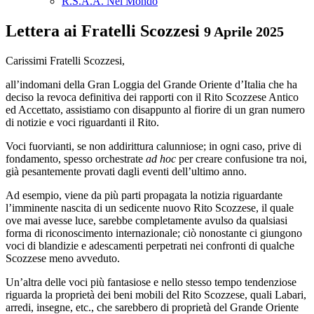
R.S.A.A. Nel Mondo
Lettera ai Fratelli Scozzesi
9 Aprile 2025
Carissimi Fratelli Scozzesi,
all’indomani della Gran Loggia del Grande Oriente d’Italia che ha
deciso la revoca definitiva dei rapporti con il Rito Scozzese Antico
ed Accettato, assistiamo con disappunto al fiorire di un gran numero
di notizie e voci riguardanti il Rito.
Voci fuorvianti, se non addirittura calunniose; in ogni caso, prive di
fondamento, spesso orchestrate
ad hoc
per creare confusione tra noi,
già pesantemente provati dagli eventi dell’ultimo anno.
Ad esempio, viene da più parti propagata la notizia riguardante
l’imminente nascita di un sedicente nuovo Rito Scozzese, il quale
ove mai avesse luce, sarebbe completamente avulso da qualsiasi
forma di riconoscimento internazionale; ciò nonostante ci giungono
voci di blandizie e adescamenti perpetrati nei confronti di qualche
Scozzese meno avveduto.
Un’altra delle voci più fantasiose e nello stesso tempo tendenziose
riguarda la proprietà dei beni mobili del Rito Scozzese, quali Labari,
arredi, insegne, etc., che sarebbero di proprietà del Grande Oriente