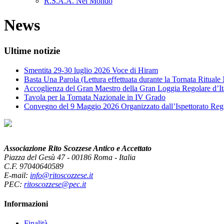
R.S.A.A. Nel Mondo
News
Ultime notizie
Smentita 29-30 luglio 2026 Voce di Hiram
Basta Una Parola (Lettura effettuata durante la Tornata Ritual
Accoglienza del Gran Maestro della Gran Loggia Regolare d’It
Tavola per la Tornata Nazionale in IV Grado
Convegno del 9 Maggio 2026 Organizzato dall’Ispettorato Reg
Associazione Rito Scozzese Antico e Accettato
Piazza del Gesù 47 - 00186 Roma - Italia
C.F. 97040640589
E-mail:
info@ritoscozzese.it
PEC:
ritoscozzese@pec.it
Informazioni
Finalità