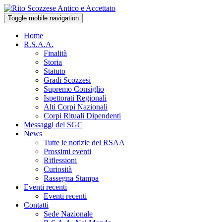
Toggle mobile navigation
Home
R.S.A.A.
Finalità
Storia
Statuto
Gradi Scozzesi
Supremo Consiglio
Ispettorati Regionali
Alti Corpi Nazionali
Corpi Rituali Dipendenti
Messaggi del SGC
News
Tutte le notizie del RSAA
Prossimi eventi
Riflessioni
Curiosità
Rassegna Stampa
Eventi recenti
Eventi recenti
Contatti
Sede Nazionale