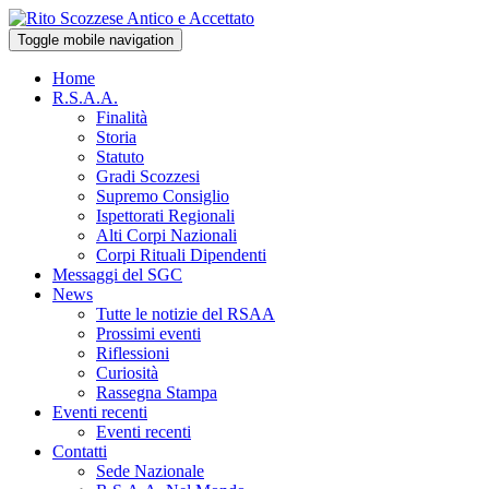
Toggle mobile navigation
Home
R.S.A.A.
Finalità
Storia
Statuto
Gradi Scozzesi
Supremo Consiglio
Ispettorati Regionali
Alti Corpi Nazionali
Corpi Rituali Dipendenti
Messaggi del SGC
News
Tutte le notizie del RSAA
Prossimi eventi
Riflessioni
Curiosità
Rassegna Stampa
Eventi recenti
Eventi recenti
Contatti
Sede Nazionale