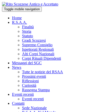
Toggle mobile navigation
Home
R.S.A.A.
Finalità
Storia
Statuto
Gradi Scozzesi
Supremo Consiglio
Ispettorati Regionali
Alti Corpi Nazionali
Corpi Rituali Dipendenti
Messaggi del SGC
News
Tutte le notizie del RSAA
Prossimi eventi
Riflessioni
Curiosità
Rassegna Stampa
Eventi recenti
Eventi recenti
Contatti
Sede Nazionale