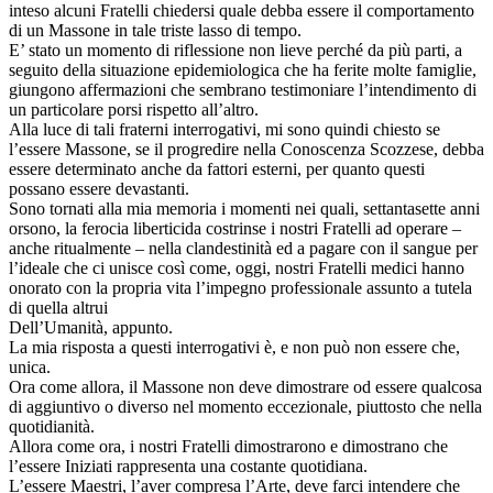
inteso alcuni Fratelli chiedersi quale debba essere il comportamento
di un Massone in tale triste lasso di tempo.
E’ stato un momento di riflessione non lieve perché da più parti, a
seguito della situazione epidemiologica che ha ferite molte famiglie,
giungono affermazioni che sembrano testimoniare l’intendimento di
un particolare porsi rispetto all’altro.
Alla luce di tali fraterni interrogativi, mi sono quindi chiesto se
l’essere Massone, se il progredire nella Conoscenza Scozzese, debba
essere determinato anche da fattori esterni, per quanto questi
possano essere devastanti.
Sono tornati alla mia memoria i momenti nei quali, settantasette anni
orsono, la ferocia liberticida costrinse i nostri Fratelli ad operare –
anche ritualmente – nella clandestinità ed a pagare con il sangue per
l’ideale che ci unisce così come, oggi, nostri Fratelli medici hanno
onorato con la propria vita l’impegno professionale assunto a tutela
di quella altrui
Dell’Umanità, appunto.
La mia risposta a questi interrogativi è, e non può non essere che,
unica.
Ora come allora, il Massone non deve dimostrare od essere qualcosa
di aggiuntivo o diverso nel momento eccezionale, piuttosto che nella
quotidianità.
Allora come ora, i nostri Fratelli dimostrarono e dimostrano che
l’essere Iniziati rappresenta una costante quotidiana.
L’essere Maestri, l’aver compresa l’Arte, deve farci intendere che