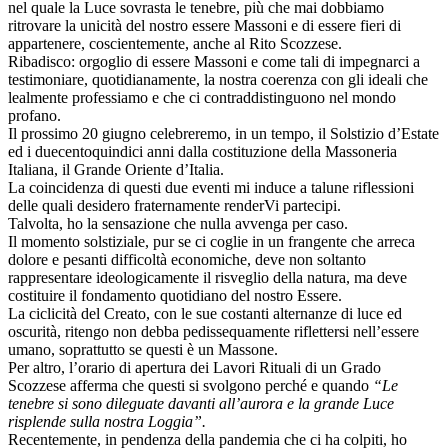
nel quale la Luce sovrasta le tenebre, più che mai dobbiamo
ritrovare la unicità del nostro essere Massoni e di essere fieri di
appartenere, coscientemente, anche al Rito Scozzese.
Ribadisco: orgoglio di essere Massoni e come tali di impegnarci a
testimoniare, quotidianamente, la nostra coerenza con gli ideali che
lealmente professiamo e che ci contraddistinguono nel mondo
profano.
Il prossimo 20 giugno celebreremo, in un tempo, il Solstizio d’Estate
ed i duecentoquindici anni dalla costituzione della Massoneria
Italiana, il Grande Oriente d’Italia.
La coincidenza di questi due eventi mi induce a talune riflessioni
delle quali desidero fraternamente renderVi partecipi.
Talvolta, ho la sensazione che nulla avvenga per caso.
Il momento solstiziale, pur se ci coglie in un frangente che arreca
dolore e pesanti difficoltà economiche, deve non soltanto
rappresentare ideologicamente il risveglio della natura, ma deve
costituire il fondamento quotidiano del nostro Essere.
La ciclicità del Creato, con le sue costanti alternanze di luce ed
oscurità, ritengo non debba pedissequamente riflettersi nell’essere
umano, soprattutto se questi è un Massone.
Per altro, l’orario di apertura dei Lavori Rituali di un Grado
Scozzese afferma che questi si svolgono perché e quando
“Le
tenebre si sono dileguate davanti all’aurora e la grande Luce
risplende sulla nostra Loggia”.
Recentemente, in pendenza della pandemia che ci ha colpiti, ho