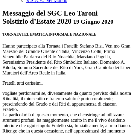
R.S.A.A. Nel Mondo
Messaggio del SGC Leo Taroni
Solstizio d’Estate 2020
19 Giugno 2020
TORNATA TELEMATICA INFORMALE NAZIONALE
Hanno partecipato alla Tornata i Fratelli: Stefano Bisi, Ven.mo Gran
Maestro del Grande Oriente d’Italia, Vincenzo Collu, Primo
Venerabile Patriarca del Rito Noachita, Marziano Pagella,
Serenissimo Presidente del Rito Simbolico Italiano, Domenico A.
Bilotta, Sommo Sacerdote del Rito di York, Gran Capitolo dei Liberi
Muratori dell’Arco Reale in Italia.
Fratelli tutti carissimi,
vogliate perdonarmi se, diversamente da quanto previsto dalla nostra
Ritualità, il mio sentito e fraterno saluto è porto coralmente,
prescindendo dal Grado e dai Riti di appartenenza di ciascun
Fratello.
La particolarità di questo momento, che ci costringe ad utilizzare
strumenti profani, ha maggiormente acuito in me il vivo desiderio
interiore che ogni singolo Fratello sia, Iniziaticamente, al mio fianco.
Ritengo che in questa occasione, nell’approssimarsi del momento