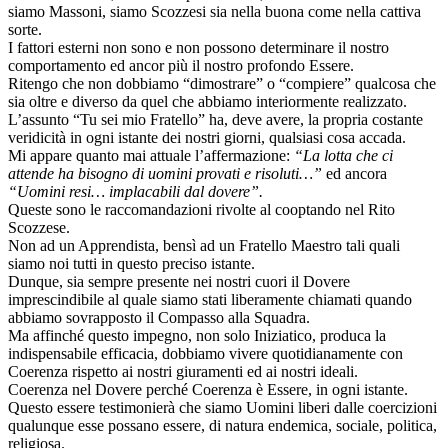
siamo Massoni, siamo Scozzesi sia nella buona come nella cattiva
sorte.
I fattori esterni non sono e non possono determinare il nostro
comportamento ed ancor più il nostro profondo Essere.
Ritengo che non dobbiamo “dimostrare” o “compiere” qualcosa che
sia oltre e diverso da quel che abbiamo interiormente realizzato.
L’assunto “Tu sei mio Fratello” ha, deve avere, la propria costante
veridicità in ogni istante dei nostri giorni, qualsiasi cosa accada.
Mi appare quanto mai attuale l’affermazione:
“La lotta che ci
attende ha bisogno di uomini provati e risoluti…”
ed ancora
“Uomini resi… implacabili dal dovere”.
Queste sono le raccomandazioni rivolte al cooptando nel Rito
Scozzese.
Non ad un Apprendista, bensì ad un Fratello Maestro tali quali
siamo noi tutti in questo preciso istante.
Dunque, sia sempre presente nei nostri cuori il Dovere
imprescindibile al quale siamo stati liberamente chiamati quando
abbiamo sovrapposto il Compasso alla Squadra.
Ma affinché questo impegno, non solo Iniziatico, produca la
indispensabile efficacia, dobbiamo vivere quotidianamente con
Coerenza rispetto ai nostri giuramenti ed ai nostri ideali.
Coerenza nel Dovere perché Coerenza è Essere, in ogni istante.
Questo essere testimonierà che siamo Uomini liberi dalle coercizioni
qualunque esse possano essere, di natura endemica, sociale, politica,
religiosa.