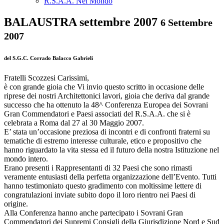
R.S.A.A. Nel Mondo
BALAUSTRA settembre 2007
6 Settembre
2007
del S.G.C. Corrado Balacco Gabrieli
Fratelli Scozzesi Carissimi,
è con grande gioia che Vi invio questo scritto in occasione delle
riprese dei nostri Architettonici lavori, gioia che deriva dal grande
successo che ha ottenuto la 48^ Conferenza Europea dei Sovrani
Gran Commendatori e Paesi associati del R.S.A.A. che si è
celebrata a Roma dal 27 al 30 Maggio 2007.
E’ stata un’occasione preziosa di incontri e di confronti fraterni su
tematiche di estremo interesse culturale, etico e propositivo che
hanno riguardato la vita stessa ed il futuro della nostra Istituzione nel
mondo intero.
Erano presenti i Rappresentanti di 32 Paesi che sono rimasti
veramente entusiasti della perfetta organizzazione dell’Evento. Tutti
hanno testimoniato questo gradimento con moltissime lettere di
congratulazioni inviate subito dopo il loro rientro nei Paesi di
origine.
Alla Conferenza hanno anche partecipato i Sovrani Gran
Commendatori dei Supremi Consigli della Giurisdizione Nord e Sud