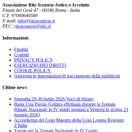
Associazione Rito Scozzese Antico e Accettato
Piazza del Gesù 47 - 00186 Roma - Italia
C.F. 97040640589
E-mail:
info@ritoscozzese.it
PEC:
ritoscozzese@pec.it
Informazioni
Finalità
Contatti
PRIVACY POLICY
ESERCIZIO DEI DIRITTI
COOKIE POLICY
Aggiorna le impostazioni di tracciamento della pubblicità
Ultime news
Smentita 29-30 luglio 2026 Voce di Hiram
Basta Una Parola (Lettura effettuata durante la Tornata
Rituale Nazionale in IV grado tenutasi a Venezia lo scorso 23
maggio 2026)
Accoglienza del Gran Maestro della Gran Loggia Regolare
d’Italia
Tavola per la Tornata Nazionale in IV Grado