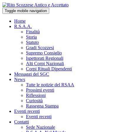
Toggle mobile navigation
Home
R.S.A.A.
Finalità
Storia
Statuto
Gradi Scozzesi
Supremo Consiglio
Ispettorati Regionali
Alti Corpi Nazionali
Corpi Rituali Dipendenti
Messaggi del SGC
News
Tutte le notizie del RSAA
Prossimi eventi
Riflessioni
Curiosità
Rassegna Stampa
Eventi recenti
Eventi recenti
Contatti
Sede Nazionale