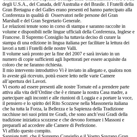
degli U.S.A., del Canada, dell’Australia e del Brasile. I Fratelli della
Gran Bretagna e del Galles erano presenti ed hanno partecipato alla
Conferenza in qualità di Osservatori nelle persone del Gran
Marshall e del Gran Segretario Generale.
Le relazioni tenute sono in corso di stampa e saranno raccolte in
volume e disponibili nelle lingue ufficiali della Conferenza, Inglese e
Francese. Il Supremo Consiglio ha tuttavia deciso di curare la
stampa di una edizione in lingua italiana per facilitare la lettura dei
lavori a tutti i Fratelli delle nostre Valli.
Il volume sarà pronto per la fine del 2007 e sarà inviato in un
numero di copie sufficienti agli Ispettorati per essere acquisite da
coloro che ne faranno richiesta.
Il mio intervento introduttivo Vi è inviato in allegato e, qualora non
lo aveste già ricevuto, potrà essere letto nelle varie Camere
all’apertura dei Lavori.
Vi esorto ad essere presenti alle nostre Tornate ed a prendere parte
attiva alla vita dell’Ordine che è e rimane la nostra Casa madre, a
partecipare agli incontri e alle riunioni di Loggia e a portare la voce,
il pensiero e lo spirito del Rito Scozzese nella Massoneria italiana
che ha tutta la Forza, la Bellezza e la Sapienza della Tradizione
racchiuse nei suoi primi tre Gradi, che sono anch’essi Gradi della
tradizione iniziatica scozzese e che devono formare i Massoni e
prepararli ad accedere alle Camere di Perfezione.
Vi affido questo compito.
Sappiate tutti che il Supremo Consiglio e il Vostro Sovrano Gran