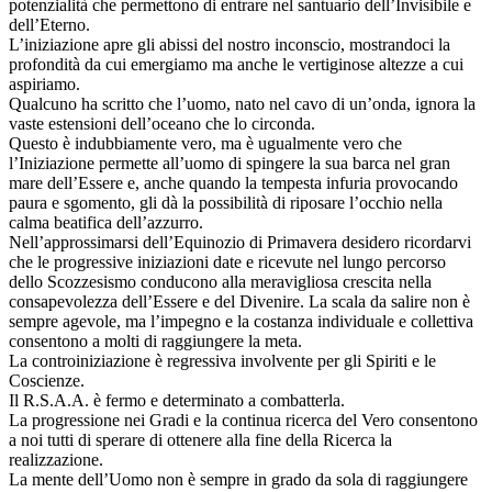
potenzialità che permettono di entrare nel santuario dell’Invisibile e
dell’Eterno.
L’iniziazione apre gli abissi del nostro inconscio, mostrandoci la
profondità da cui emergiamo ma anche le vertiginose altezze a cui
aspiriamo.
Qualcuno ha scritto che l’uomo, nato nel cavo di un’onda, ignora la
vaste estensioni dell’oceano che lo circonda.
Questo è indubbiamente vero, ma è ugualmente vero che
l’Iniziazione permette all’uomo di spingere la sua barca nel gran
mare dell’Essere e, anche quando la tempesta infuria provocando
paura e sgomento, gli dà la possibilità di riposare l’occhio nella
calma beatifica dell’azzurro.
Nell’approssimarsi dell’Equinozio di Primavera desidero ricordarvi
che le progressive iniziazioni date e ricevute nel lungo percorso
dello Scozzesismo conducono alla meravigliosa crescita nella
consapevolezza dell’Essere e del Divenire. La scala da salire non è
sempre agevole, ma l’impegno e la costanza individuale e collettiva
consentono a molti di raggiungere la meta.
La controiniziazione è regressiva involvente per gli Spiriti e le
Coscienze.
Il R.S.A.A. è fermo e determinato a combatterla.
La progressione nei Gradi e la continua ricerca del Vero consentono
a noi tutti di sperare di ottenere alla fine della Ricerca la
realizzazione.
La mente dell’Uomo non è sempre in grado da sola di raggiungere