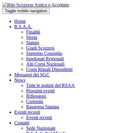
Toggle mobile navigation
Home
R.S.A.A.
Finalità
Storia
Statuto
Gradi Scozzesi
Supremo Consiglio
Ispettorati Regionali
Alti Corpi Nazionali
Corpi Rituali Dipendenti
Messaggi del SGC
News
Tutte le notizie del RSAA
Prossimi eventi
Riflessioni
Curiosità
Rassegna Stampa
Eventi recenti
Eventi recenti
Contatti
Sede Nazionale