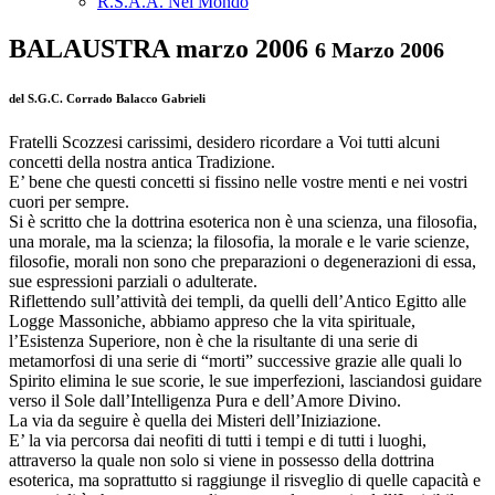
R.S.A.A. Nel Mondo
BALAUSTRA marzo 2006
6 Marzo 2006
del S.G.C. Corrado Balacco Gabrieli
Fratelli Scozzesi carissimi, desidero ricordare a Voi tutti alcuni
concetti della nostra antica Tradizione.
E’ bene che questi concetti si fissino nelle vostre menti e nei vostri
cuori per sempre.
Si è scritto che la dottrina esoterica non è una scienza, una filosofia,
una morale, ma la scienza; la filosofia, la morale e le varie scienze,
filosofie, morali non sono che preparazioni o degenerazioni di essa,
sue espressioni parziali o adulterate.
Riflettendo sull’attività dei templi, da quelli dell’Antico Egitto alle
Logge Massoniche, abbiamo appreso che la vita spirituale,
l’Esistenza Superiore, non è che la risultante di una serie di
metamorfosi di una serie di “morti” successive grazie alle quali lo
Spirito elimina le sue scorie, le sue imperfezioni, lasciandosi guidare
verso il Sole dall’Intelligenza Pura e dell’Amore Divino.
La via da seguire è quella dei Misteri dell’Iniziazione.
E’ la via percorsa dai neofiti di tutti i tempi e di tutti i luoghi,
attraverso la quale non solo si viene in possesso della dottrina
esoterica, ma soprattutto si raggiunge il risveglio di quelle capacità e