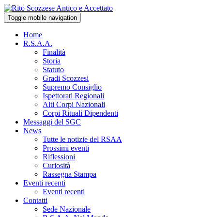
Toggle mobile navigation
Home
R.S.A.A.
Finalità
Storia
Statuto
Gradi Scozzesi
Supremo Consiglio
Ispettorati Regionali
Alti Corpi Nazionali
Corpi Rituali Dipendenti
Messaggi del SGC
News
Tutte le notizie del RSAA
Prossimi eventi
Riflessioni
Curiosità
Rassegna Stampa
Eventi recenti
Eventi recenti
Contatti
Sede Nazionale