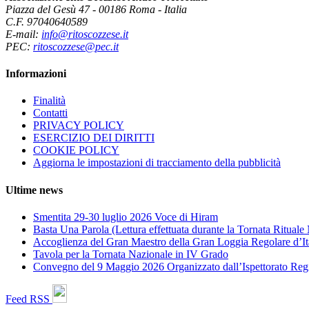
Piazza del Gesù 47 - 00186 Roma - Italia
C.F. 97040640589
E-mail:
info@ritoscozzese.it
PEC:
ritoscozzese@pec.it
Informazioni
Finalità
Contatti
PRIVACY POLICY
ESERCIZIO DEI DIRITTI
COOKIE POLICY
Aggiorna le impostazioni di tracciamento della pubblicità
Ultime news
Smentita 29-30 luglio 2026 Voce di Hiram
Basta Una Parola (Lettura effettuata durante la Tornata Ritual
Accoglienza del Gran Maestro della Gran Loggia Regolare d’It
Tavola per la Tornata Nazionale in IV Grado
Convegno del 9 Maggio 2026 Organizzato dall’Ispettorato Reg
Feed RSS