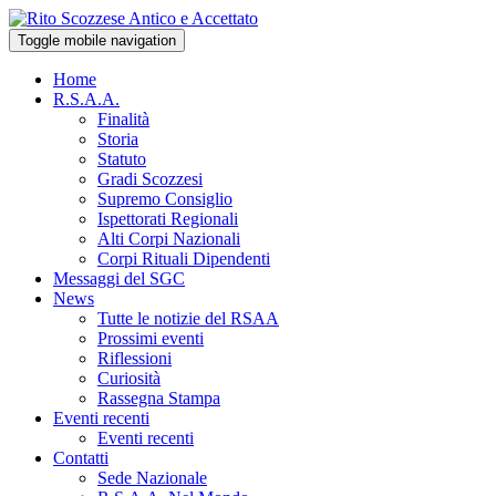
Toggle mobile navigation
Home
R.S.A.A.
Finalità
Storia
Statuto
Gradi Scozzesi
Supremo Consiglio
Ispettorati Regionali
Alti Corpi Nazionali
Corpi Rituali Dipendenti
Messaggi del SGC
News
Tutte le notizie del RSAA
Prossimi eventi
Riflessioni
Curiosità
Rassegna Stampa
Eventi recenti
Eventi recenti
Contatti
Sede Nazionale