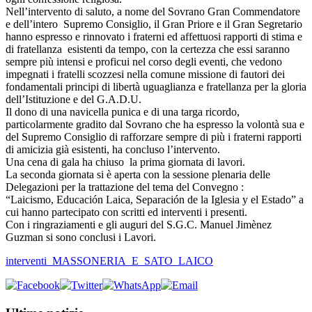
Nell’intervento di saluto, a nome del Sovrano Gran Commendatore
e dell’intero Supremo Consiglio, il Gran Priore e il Gran Segretario
hanno espresso e rinnovato i fraterni ed affettuosi rapporti di stima e
di fratellanza esistenti da tempo, con la certezza che essi saranno
sempre più intensi e proficui nel corso degli eventi, che vedono
impegnati i fratelli scozzesi nella comune missione di fautori dei
fondamentali principi di libertà uguaglianza e fratellanza per la gloria
dell’Istituzione e del G.A.D.U.
Il dono di una navicella punica e di una targa ricordo,
particolarmente gradito dal Sovrano che ha espresso la volontà sua e
del Supremo Consiglio di rafforzare sempre di più i fraterni rapporti
di amicizia già esistenti, ha concluso l’intervento.
Una cena di gala ha chiuso la prima giornata di lavori.
La seconda giornata si è aperta con la sessione plenaria delle
Delegazioni per la trattazione del tema del Convegno :
“Laicismo, Educación Laica, Separación de la Iglesia y el Estado” a
cui hanno partecipato con scritti ed interventi i presenti.
Con i ringraziamenti e gli auguri del S.G.C. Manuel Jimènez
Guzman si sono conclusi i Lavori.
interventi_MASSONERIA_E_SATO_LAICO