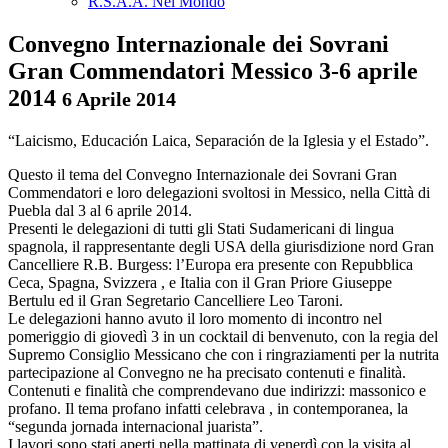
R.S.A.A. Nel Mondo
Convegno Internazionale dei Sovrani
Gran Commendatori Messico 3-6 aprile
2014
6 Aprile 2014
“Laicismo, Educación Laica, Separación de la Iglesia y el Estado”.
Questo il tema del Convegno Internazionale dei Sovrani Gran
Commendatori e loro delegazioni svoltosi in Messico, nella Città di
Puebla dal 3 al 6 aprile 2014.
Presenti le delegazioni di tutti gli Stati Sudamericani di lingua
spagnola, il rappresentante degli USA della giurisdizione nord Gran
Cancelliere R.B. Burgess: l’Europa era presente con Repubblica
Ceca, Spagna, Svizzera , e Italia con il Gran Priore Giuseppe
Bertulu ed il Gran Segretario Cancelliere Leo Taroni.
Le delegazioni hanno avuto il loro momento di incontro nel
pomeriggio di giovedì 3 in un cocktail di benvenuto, con la regia del
Supremo Consiglio Messicano che con i ringraziamenti per la nutrita
partecipazione al Convegno ne ha precisato contenuti e finalità.
Contenuti e finalità che comprendevano due indirizzi: massonico e
profano. Il tema profano infatti celebrava , in contemporanea, la
“segunda jornada internacional juarista”.
I lavori sono stati aperti nella mattinata di venerdì con la visita al