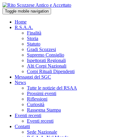
Toggle mobile navigation
Home
R.S.A.A.
Finalità
Storia
Statuto
Gradi Scozzesi
Supremo Consiglio
Ispettorati Regionali
Alti Corpi Nazionali
Corpi Rituali Dipendenti
Messaggi del SGC
News
Tutte le notizie del RSAA
Prossimi eventi
Riflessioni
Curiosità
Rassegna Stampa
Eventi recenti
Eventi recenti
Contatti
Sede Nazionale