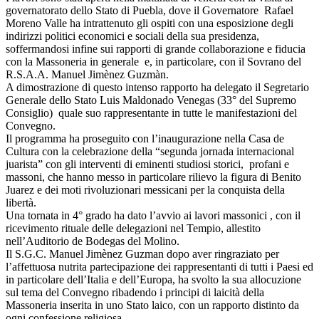
governatorato dello Stato di Puebla, dove il Governatore Rafael
Moreno Valle ha intrattenuto gli ospiti con una esposizione degli
indirizzi politici economici e sociali della sua presidenza,
soffermandosi infine sui rapporti di grande collaborazione e fiducia
con la Massoneria in generale e, in particolare, con il Sovrano del
R.S.A.A. Manuel Jimènez Guzmàn.
A dimostrazione di questo intenso rapporto ha delegato il Segretario
Generale dello Stato Luis Maldonado Venegas (33° del Supremo
Consiglio) quale suo rappresentante in tutte le manifestazioni del
Convegno.
Il programma ha proseguito con l’inaugurazione nella Casa de
Cultura con la celebrazione della “segunda jornada internacional
juarista” con gli interventi di eminenti studiosi storici, profani e
massoni, che hanno messo in particolare rilievo la figura di Benito
Juarez e dei moti rivoluzionari messicani per la conquista della
libertà.
Una tornata in 4° grado ha dato l’avvio ai lavori massonici , con il
ricevimento rituale delle delegazioni nel Tempio, allestito
nell’Auditorio de Bodegas del Molino.
Il S.G.C. Manuel Jimènez Guzman dopo aver ringraziato per
l’affettuosa nutrita partecipazione dei rappresentanti di tutti i Paesi ed
in particolare dell’Italia e dell’Europa, ha svolto la sua allocuzione
sul tema del Convegno ribadendo i principi di laicità della
Massoneria inserita in uno Stato laico, con un rapporto distinto da
ogni confessione religiosa.