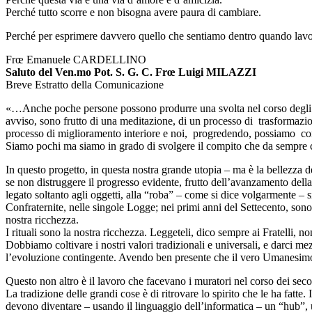
Perché tutto scorre e non bisogna avere paura di cambiare.
Perché per esprimere davvero quello che sentiamo dentro quando lavori
Frœ Emanuele CARDELLINO
Saluto del Ven.mo Pot. S. G. C. Frœ Luigi MILAZZI
Breve Estratto della Comunicazione
«…Anche poche persone possono produrre una svolta nel corso degli eve
avviso, sono frutto di una meditazione, di un processo di trasformazion
processo di miglioramento interiore e noi, progredendo, possiamo contri
Siamo pochi ma siamo in grado di svolgere il compito che da sempre ci 
In questo progetto, in questa nostra grande utopia – ma è la bellezza d
se non distruggere il progresso evidente, frutto dell’avanzamento dell
legato soltanto agli oggetti, alla “roba” – come si dice volgarmente – 
Confraternite, nelle singole Logge; nei primi anni del Settecento, sono s
nostra ricchezza.
I rituali sono la nostra ricchezza. Leggeteli, dico sempre ai Fratelli, n
Dobbiamo coltivare i nostri valori tradizionali e universali, e darci me
l’evoluzione contingente. Avendo ben presente che il vero Umanesimo – 
Questo non altro è il lavoro che facevano i muratori nel corso dei sec
La tradizione delle grandi cose è di ritrovare lo spirito che le ha fatte
devono diventare – usando il linguaggio dell’informatica – un “hub”, u