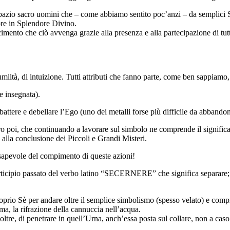
io sacro uomini che – come abbiamo sentito poc’anzi – da semplici Sacr
ore in Splendore Divino.
cimento che ciò avvenga grazie alla presenza e alla partecipazione di tu
di umiltà, di intuizione. Tutti attributi che fanno parte, come ben sappi
ne insegnata).
ttere e debellare l’Ego (uno dei metalli forse più difficile da abbandon
poi, che continuando a lavorare sul simbolo ne comprende il significato, 
a alla conclusione dei Piccoli e Grandi Misteri.
nsapevole del compimento di queste azioni!
rticipio passato del verbo latino “SECERNERE” che significa separare;
oprio Sè per andare oltre il semplice simbolismo (spesso velato) e compr
ma, la rifrazione della cannuccia nell’acqua.
tre, di penetrare in quell’Urna, anch’essa posta sul collare, non a caso a