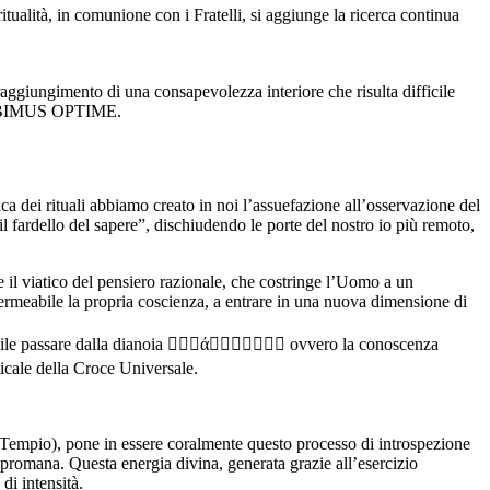
ritualità, in comunione con i Fratelli, si aggiunge la ricerca continua
 raggiungimento di una consapevolezza interiore che risulta difficile
MANEBIMUS OPTIME.
 dei rituali abbiamo creato in noi l’assuefazione all’osservazione del
il fardello del sapere”, dischiudendo le porte del nostro io più remoto,
 il viatico del pensiero razionale, che costringe l’Uomo a un
ermeabile la propria coscienza, a entrare in una nuova dimensione di
possibile passare dalla dianoia ά ovvero la conoscenza
ticale della Croce Universale.
el Tempio), pone in essere coralmente questo processo di introspezione
 promana. Questa energia divina, generata grazie all’esercizio
i intensità.