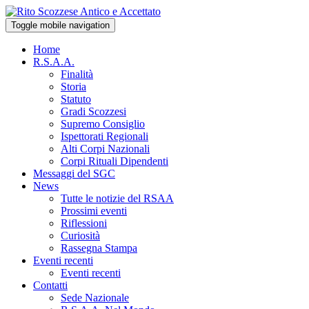
Toggle mobile navigation
Home
R.S.A.A.
Finalità
Storia
Statuto
Gradi Scozzesi
Supremo Consiglio
Ispettorati Regionali
Alti Corpi Nazionali
Corpi Rituali Dipendenti
Messaggi del SGC
News
Tutte le notizie del RSAA
Prossimi eventi
Riflessioni
Curiosità
Rassegna Stampa
Eventi recenti
Eventi recenti
Contatti
Sede Nazionale