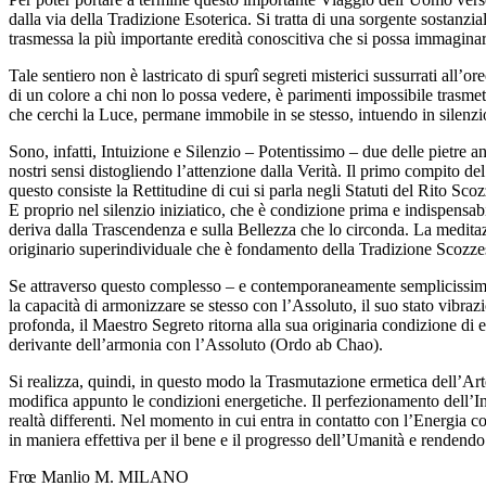
dalla via della Tradizione Esoterica. Si tratta di una sorgente sostanzia
trasmessa la più importante eredità conoscitiva che si possa immaginar
Tale sentiero non è lastricato di spurî segreti misterici sussurrati all’
di un colore a chi non lo possa vedere, è parimenti impossibile trasmett
che cerchi la Luce, permane immobile in se stesso, intuendo in silenzio
Sono, infatti, Intuizione e Silenzio – Potentissimo – due delle pietre a
nostri sensi distogliendo l’attenzione dalla Verità. Il primo compito del
questo consiste la Rettitudine di cui si parla negli Statuti del Rito Sco
E proprio nel silenzio iniziatico, che è condizione prima e indispensabi
deriva dalla Trascendenza e sulla Bellezza che lo circonda. La meditazio
originario superindividuale che è fondamento della Tradizione Scozze
Se attraverso questo complesso – e contemporaneamente semplicissimo –
la capacità di armonizzare se stesso con l’Assoluto, il suo stato vibraz
profonda, il Maestro Segreto ritorna alla sua originaria condizione d
derivante dell’armonia con l’Assoluto (Ordo ab Chao).
Si realizza, quindi, in questo modo la Trasmutazione ermetica dell’Art
modifica appunto le condizioni energetiche. Il perfezionamento dell’In
realtà differenti. Nel momento in cui entra in contatto con l’Energia c
in maniera effettiva per il bene e il progresso dell’Umanità e rendendo 
Frœ Manlio M. MILANO