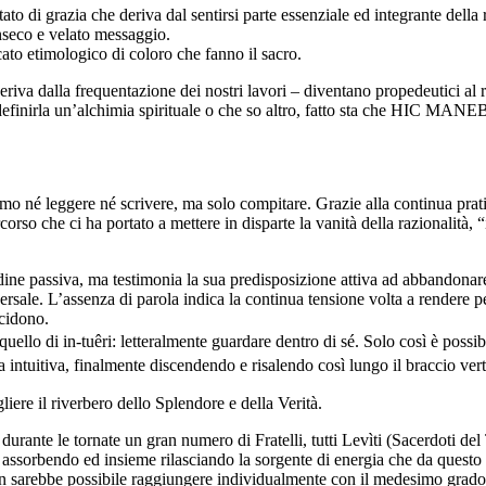
tato di grazia che deriva dal sentirsi parte essenziale ed integrante della 
inseco e velato messaggio.
icato etimologico di coloro che fanno il sacro.
deriva dalla frequentazione dei nostri lavori – diventano propedeutici al
o definirla un’alchimia spirituale o che so altro, fatto sta che HIC 
né leggere né scrivere, ma solo compitare. Grazie alla continua pratica
so che ci ha portato a mettere in disparte la vanità della razionalità, “
dine passiva, ma testimonia la sua predisposizione attiva ad abbandonare
rsale. L’assenza di parola indica la continua tensione volta a rendere p
cidono.
, quello di in-tuêri: letteralmente guardare dentro di sé. Solo così è 
 intuitiva, finalmente discendendo e risalendo così lungo il braccio ver
iere il riverbero dello Splendore e della Verità.
 durante le tornate un gran numero di Fratelli, tutti Levìti (Sacerdoti d
 assorbendo ed insieme rilasciando la sorgente di energia che da questo
n sarebbe possibile raggiungere individualmente con il medesimo grado d