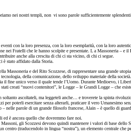
amo nei nostri templi, non vi sono parole sufficientemente splendenti n
nti con la loro presenza, con la loro esemplarità, con la loro autentic
e nei Fratelli che le hanno scolpite e presentate. L a Massoneria – e il
buire anche alla crescita di chi ci sta vicino, di chi ci segue.
è stato affidato dalla Storia.
ella Massoneria e del Rito Scozzese, di rappresentare una grande utopia 
a tecnologia, della comunicazione, dello sviluppo materiale della società
sia il fine unico verso il quale tende l’Uomo. Durante Medioevo, i Liber
tati creati “nuovi contenitori”, le Logge – le Grandi Logge – che esistono
on soltanto ascoltateli, ma leggeteli anche… e troverete la spinta rivoluz
zzi per poterli esercitare senza alterarli, praticare il vero Umanesimo se
nelle parole di un grande filosofo francese, Alain – è quello di guardar
oli ed è ancora quello che dovremmo fare noi.
. I Massoni, gli Scozzesi devono quindi mantenere i valori di base dello Sp
n centro (traducendolo in lingua “nostra”), un elemento centrale che pe