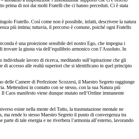
to prima di noi dai molti Fratelli che ci hanno preceduti. Ci è stata
singolo Fratello. Così come non è possibile, infatti, descrivere la natura
ssenza più intima; tuttavia, il percorso è comune, poiché ogni Fratello
i circonda è una proiezione sensibile del nostro Ego, che impegna i
di trovare la giusta via dell’equilibrio armonico con l’Assoluto. In
o individuale lavoro di ricerca, meditando sull’ispirazione che gli
 di accesso alle realtà superiori che si identificano in quel principio
rno delle Camere di Perfezione Scozzesi, il Maestro Segreto raggiunge
ria. Mettendosi in contatto con se stesso, con la sua Natura più
tà. Il Caos manifesto viene dunque mutato nell’Ordine immanente
iverso esiste nella mente del Tutto, la trasmutazione mentale ne
ca, ma rende lo stesso Maestro Segreto il punto di convergenza tra
e parte di tale energia e ne riverbera l’armonia all’esterno, lavorando