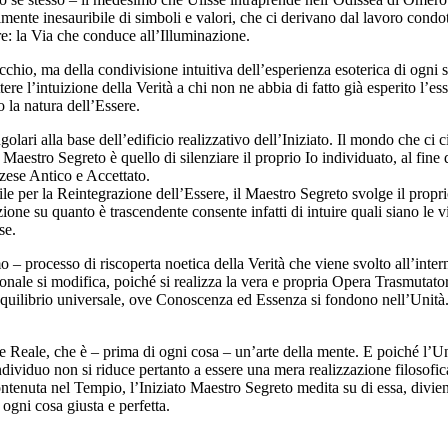
lmente inesauribile di simboli e valori, che ci derivano dal lavoro condot
e: la Via che conduce all’Illuminazione.
orecchio, ma della condivisione intuitiva dell’esperienza esoterica di ogni 
ere l’intuizione della Verità a chi non ne abbia di fatto già esperito l’e
 la natura dell’Essere.
ngolari alla base dell’edificio realizzativo dell’Iniziato. Il mondo che c
 Maestro Segreto è quello di silenziare il proprio Io individuato, al fine 
zzese Antico e Accettato.
le per la Reintegrazione dell’Essere, il Maestro Segreto svolge il propri
ne su quanto è trascendente consente infatti di intuire quali siano le vie
se.
 processo di riscoperta noetica della Verità che viene svolto all’inte
ionale si modifica, poiché si realizza la vera e propria Opera Trasmutato
i equilibrio universale, ove Conoscenza ed Essenza si fondono nell’Uni
e Reale, che è – prima di ogni cosa – un’arte della mente. E poiché l’Un
dividuo non si riduce pertanto a essere una mera realizzazione filosofi
ontenuta nel Tempio, l’Iniziato Maestro Segreto medita su di essa, divien
ogni cosa giusta e perfetta.