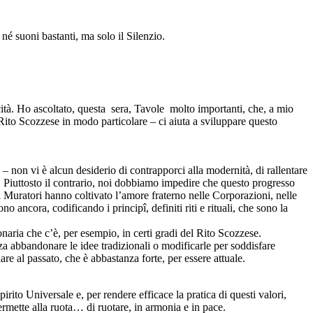
é suoni bastanti, ma solo il Silenzio.
ità. Ho ascoltato, questa sera, Tavole molto importanti, che, a mio
 Rito Scozzese in modo particolare – ci aiuta a sviluppare questo
– non vi è alcun desiderio di contrapporci alla modernità, di rallentare
. Piuttosto il contrario, noi dobbiamo impedire che questo progresso
i Muratori hanno coltivato l’amore fraterno nelle Corporazioni, nelle
 ancora, codificando i principî, definiti riti e rituali, che sono la
ionaria che c’è, per esempio, in certi gradi del Rito Scozzese.
nza abbandonare le idee tradizionali o modificarle per soddisfare
e al passato, che è abbastanza forte, per essere attuale.
irito Universale e, per rendere efficace la pratica di questi valori,
rmette alla ruota… di ruotare, in armonia e in pace.