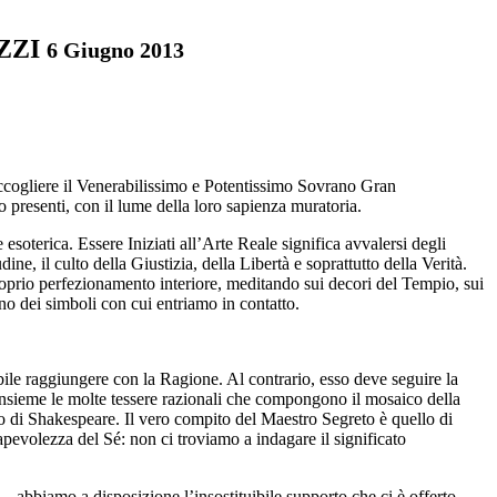
AZZI
6 Giugno 2013
accogliere il Venerabilissimo e Potentissimo Sovrano Gran
 presenti, con il lume della loro sapienza muratoria.
esoterica. Essere Iniziati all’Arte Reale significa avvalersi degli
e, il culto della Giustizia, della Libertà e soprattutto della Verità.
proprio perfezionamento interiore, meditando sui decori del Tempio, sui
uno dei simboli con cui entriamo in contatto.
sibile raggiungere con la Ragione. Al contrario, esso deve seguire la
e insieme le molte tessere razionali che compongono il mosaico della
to di Shakespeare. Il vero compito del Maestro Segreto è quello di
apevolezza del Sé: non ci troviamo a indagare il significato
 abbiamo a disposizione l’insostituibile supporto che ci è offerto