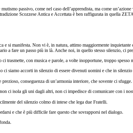
e mutismo passivo, come nel caso dell’apprendista, ma come un’azione vol
radizione Scozzese Antica e Accettata è ben raffigurata in quella ZETA
ca e si manifesta. Non vi è, in natura, attimo maggiormente inquietante d
sario a fare un passo più in là. Anche noi, in quello stesso silenzio, ci pr
io ci trasmette, con musica e parole, a volte inopportune, troppo spesso 
ci siamo accorti in silenzio di essere divenuti uomini e che in silenzio i
 e prezioso, conseguenza di un’armonia interiore, che sovente ci sfugge.
 isola gli uni dagli altri, non ci impedisce di comunicare con i nostri F
lmente del silenzio colmo di intese che lega due Fratelli.
darsi e che è più difficile fare questo che sovrapporsi nel dialogo.
fonda.