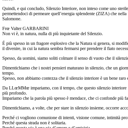
Quindi, e qui concludo, Silenzio Interiore, non inteso come uno steril
permettendoci di permeare quell’energia splendente (ZIZA) che nella t
Salomone.
Frœ Valter GARBARINI
Non vi è, in natura, nulla di più inquietante del Silenzio.
É più spesso in un fragore esplosivo che la Natura si genera, si modifi
il divenire, in cui la natura sembra fermarsi per prendere il fiato neces
Spesso, da uomini, siamo soliti colmare il senso di vuoto che il silenz
Dimentichiamo che i nostri pensieri maturano in silenzio, che un giorno 
tempo.
Spesso, non abbiamo contezza che il silenzio interiore è un bene raro
Da LLœMMœ impariamo, con il tempo, che questo silenzio interiore non ci
più profondo.
Impariamo che la parola più spesso è mendace, che ci confonde più faci
Dimentichiamo, a volte, che per stare in silenzio insieme, occorre accor
Perché ci vogliono comunione di intenti, visione comune, intimità pro
Perché questa strada non è solitaria.
Perché questa via è una via d’amore e d’amicizia.