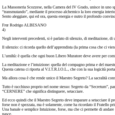
La Massoneria Scozzese, nella Camera del IV Grado, unisce in uno spaz
“transmutando”, mediante il processo alchemico la loro energia interi
Sento aleggiare, qui ed ora, questa energia e nutro il profondo convin
Frœ Rodrigo ALBESANO
4)
Negli interventi precedenti, si è parlato di silenzio, di meditazione, 
Il silenzio: ci ricorda quello dell’apprendista (la prima cosa che ci vie
L’umiltà: è quella che ogni buon Libero Muratore deve avere per comba
La meditazione e l’intuizione: quella del compagno prima e del maestro 
Questa catena ci riporta al V.I.T.R.I.O.L., che con la sua logicità port
Ma allora cosa è che rende unico il Maestro Segreto? La sacralità co
Tutto è racchiuso proprio nel nome stesso: Segreto da “Secretum”, pa
“CERNERE” che significa distinguere, setacciare.
Ed ecco quindi che il Maestro Segreto deve imparare a setacciare il pr
forse non è spezzata, ma è solamente, come ha ricordato il Fratello pri
Una banale e semplice Intuizione, forse, ma che ci permette di andare ol
nasce.