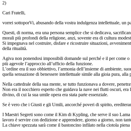
2)
Cari Fratelli,
vorrei sottoporVi, abusando della vostra indulgenza intellettuale, un p
Questi, di norma, era una persona semplice che si dedicava, sacrifican
morali più profondi della religione, anzi, sovente era di cultura modest
Si impegnava nel costruire, disfare e ricostruire situazioni, avveniment
della ritualità.
Agiva non ponendosi impossibili domande sul perché e il per come o sul
più agevole l’approccio all’ufficio della funzione.
L’ordine era il suo obbiettivo, l’armonia dell’insieme di ambiente, suo
quella sensazione di benessere intellettuale simile alla gioia pura, alla 
Nella cattedrale della sua mente, se tutto funzionava a dovere, penet
Non era il nocchiero esperto che guidava la nave nei flutti oscuri, era
divino, di cui la sua umile opera era stata parte essenziale.
Se è vero che i Giusti e gli Umili, ancorché poveri di spirito, erediter
I Maestri Segreti sono come il Kim di Kypling, che serve il suo Lama di
lavoro è servire con dedizione e apprendere, giorno a giorno, non tant
La chiave spezzata sarà come il bastoncino infilato nella ciotola pien