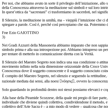
Per noi, che abbiamo avuto in sorte il privilegio dell’iniziazione, allo s
della Conoscenza attraverso la meditazione sul simboli e sul loro intr
In quest’ottica da “sacrestani” ci trasformiamo in sacerdoti, nel signif
Il Silenzio, la meditazione in umiltà, ma – vieppiù l’intuizione che ci 
spiegare a parole. Così è, perché così percepiamo che sia. Potremm
Frœ Ezio GAIOTTINO
3)
Nei Gradi Azzurri della Massoneria abbiamo imparato che non sappiamo 
simbolo prima e alla sua introspezione poi. Abbiamo intrapreso un percor
per tentare di metterlo in comunicazione diretta con la Verità.
Il Silenzio del Maestro Segreto non indica una sua condizione o attitu
movimento infinto nella sola dimensione orizzontale della Croce Unive
Conoscenza dove il soggetto conoscente e il soggetto conosciuto coin
È compito del Maestro Segreto, nel silenzio e seguendo la rettitudine
razionale mediata dai sensi, alla noesi νόησις, ovvero la conoscenza
Solo guardando in profondità dentro noi stessi possiamo elevarci e cogl
Alla base della Piramide Scozzese, della quale mi pregio di fare parte,
individuale che diviene quindi collettiva, condividendone il metodo, e
collettivo dell’Arte Sacra è – a mio modo di vedere – qualcosa che no