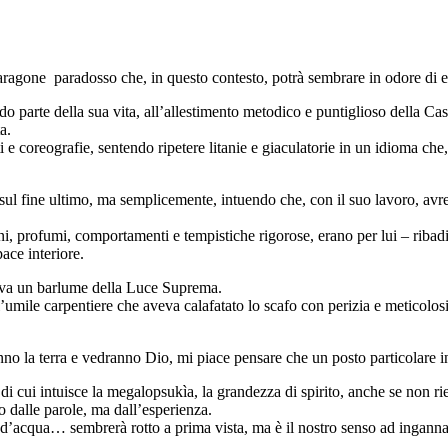
aragone paradosso che, in questo contesto, potrà sembrare in odore di er
do parte della sua vita, all’allestimento metodico e puntiglioso della Ca
a.
i e coreografie, sentendo ripetere litanie e giaculatorie in un idioma che
 fine ultimo, ma semplicemente, intuendo che, con il suo lavoro, avrebbe
ni, profumi, comportamenti e tempistiche rigorose, erano per lui – ribadi
pace interiore.
rava un barlume della Luce Suprema.
 l’umile carpentiere che aveva calafatato lo scafo con perizia e meticolo
anno la terra e vedranno Dio, mi piace pensare che un posto particolare i
 cui intuisce la megalopsukìa, la grandezza di spirito, anche se non ries
o dalle parole, ma dall’esperienza.
a d’acqua… sembrerà rotto a prima vista, ma è il nostro senso ad ingann