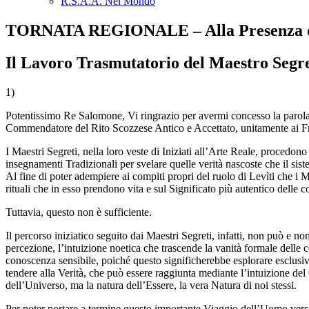
R.S.A.A. Nel Mondo
TORNATA REGIONALE – Alla Presenza del
Il Lavoro Trasmutatorio del Maestro Segret
1)
Potentissimo Re Salomone, Vi ringrazio per avermi concesso la parola 
Commendatore del Rito Scozzese Antico e Accettato, unitamente ai Frate
I Maestri Segreti, nella loro veste di Iniziati all’Arte Reale, procedon
insegnamenti Tradizionali per svelare quelle verità nascoste che il sist
Al fine di poter adempiere ai compiti propri del ruolo di Levìti che i 
rituali che in esso prendono vita e sul Significato più autentico delle 
Tuttavia, questo non è sufficiente.
Il percorso iniziatico seguito dai Maestri Segreti, infatti, non può e no
percezione, l’intuizione noetica che trascende la vanità formale delle 
conoscenza sensibile, poiché questo significherebbe esplorare esclusiv
tendere alla Verità, che può essere raggiunta mediante l’intuizione del
dell’Universo, ma la natura dell’Essere, la vera Natura di noi stessi.
Per poter portare a termine questo importante Viaggio dell’Uomo verso