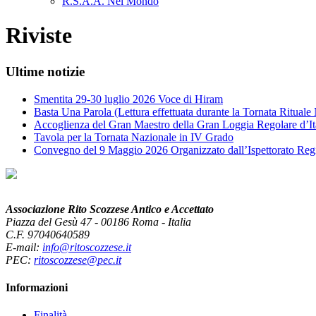
R.S.A.A. Nel Mondo
Riviste
Ultime notizie
Smentita 29-30 luglio 2026 Voce di Hiram
Basta Una Parola (Lettura effettuata durante la Tornata Ritual
Accoglienza del Gran Maestro della Gran Loggia Regolare d’It
Tavola per la Tornata Nazionale in IV Grado
Convegno del 9 Maggio 2026 Organizzato dall’Ispettorato Reg
Associazione Rito Scozzese Antico e Accettato
Piazza del Gesù 47 - 00186 Roma - Italia
C.F. 97040640589
E-mail:
info@ritoscozzese.it
PEC:
ritoscozzese@pec.it
Informazioni
Finalità