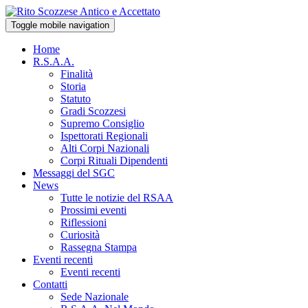
Toggle mobile navigation
Home
R.S.A.A.
Finalità
Storia
Statuto
Gradi Scozzesi
Supremo Consiglio
Ispettorati Regionali
Alti Corpi Nazionali
Corpi Rituali Dipendenti
Messaggi del SGC
News
Tutte le notizie del RSAA
Prossimi eventi
Riflessioni
Curiosità
Rassegna Stampa
Eventi recenti
Eventi recenti
Contatti
Sede Nazionale