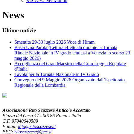
R.S.A.A. Nel Mondo
News
Ultime notizie
Smentita 29-30 luglio 2026 Voce di Hiram
Basta Una Parola (Lettura effettuata durante la Tornata
Rituale Nazionale in IV grado tenutasi a Venezia lo scorso 23
maggio 2026)
Accoglienza del Gran Maestro della Gran Loggia Regolare
d’Italia
Tavola per la Tornata Nazionale in IV Grado
Convegno del 9 Maggio 2026 Organizzato dall’Ispettorato
Regionale della Lombardia
Associazione Rito Scozzese Antico e Accettato
Piazza del Gesù 47 - 00186 Roma - Italia
C.F. 97040640589
E-mail:
info@ritoscozzese.it
PEC:
ritoscozzese@pec.it