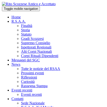
Toggle mobile navigation
Home
R.S.A.A.
Finalità
Storia
Statuto
Gradi Scozzesi
Supremo Consiglio
Ispettorati Regionali
Alti Corpi Nazionali
Corpi Rituali Dipendenti
Messaggi del SGC
News
Tutte le notizie del RSAA
Prossimi eventi
Riflessioni
Curiosità
Rassegna Stampa
Eventi recenti
Eventi recenti
Contatti
Sede Nazionale