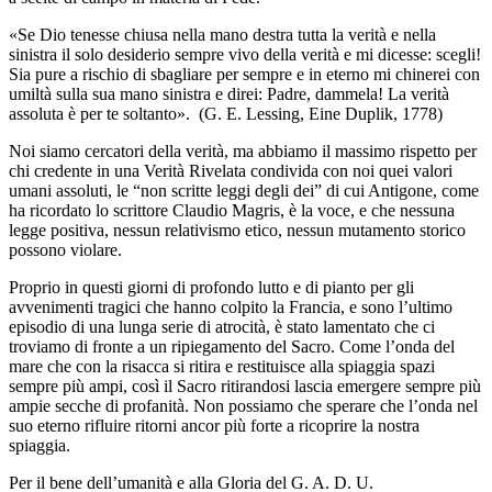
«Se Dio tenesse chiusa nella mano destra tutta la verità e nella
sinistra il solo desiderio sempre vivo della verità e mi dicesse: scegli!
Sia pure a rischio di sbagliare per sempre e in eterno mi chinerei con
umiltà sulla sua mano sinistra e direi: Padre, dammela! La verità
assoluta è per te soltanto». (G. E. Lessing, Eine Duplik, 1778)
Noi siamo cercatori della verità, ma abbiamo il massimo rispetto per
chi credente in una Verità Rivelata condivida con noi quei valori
umani assoluti, le “non scritte leggi degli dei” di cui Antigone, come
ha ricordato lo scrittore Claudio Magris, è la voce, e che nessuna
legge positiva, nessun relativismo etico, nessun mutamento storico
possono violare.
Proprio in questi giorni di profondo lutto e di pianto per gli
avvenimenti tragici che hanno colpito la Francia, e sono l’ultimo
episodio di una lunga serie di atrocità, è stato lamentato che ci
troviamo di fronte a un ripiegamento del Sacro. Come l’onda del
mare che con la risacca si ritira e restituisce alla spiaggia spazi
sempre più ampi, così il Sacro ritirandosi lascia emergere sempre più
ampie secche di profanità. Non possiamo che sperare che l’onda nel
suo eterno rifluire ritorni ancor più forte a ricoprire la nostra
spiaggia.
Per il bene dell’umanità e alla Gloria del G. A. D. U.