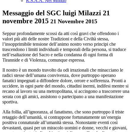
R.S.A.A. Nel Mondo
Messaggio del SGC luigi Milazzi 21
novembre 2015
21 Novembre 2015
Seppur profondamente scossi da atti così gravi che offendono i
valori più alti delle nostre Tradizioni e della Civiltà stessa,
l’insopprimibile tensione dell’animo nostro verso principi che
trascendono i limiti individuali e temporali della persona, si traduce
nell’esaltazione del Sacro e nella condanna di ogni forma di
Tirannide e di Violenza, comunque espressa.
Il nostro è un mondo travolto da odi irrazionali che minacciano le
radici stesse dell’umana convivenza, dove purtroppo operano
fanatici impegnati a diffondere dolore, orrore e sofferenza. Pronti a
uccidere, in ogni parte del mondo, cittadini inermi, indifesi mentre si
recano al lavoro su una metropolitana, si accingono a trascorrere una
serata con gli amici, assistono o partecipano a una manifestazione
sportiva.
Alla follia, all’ignoranza, al fanatismo, che sono purtroppo il triste
retaggio dell’umanità, si contrappone fortunatamente un’energia
positiva connaturale all’umanità stessa. Nonostante eventi così
devastanti, quasi per un miracolo uomini e donne, vecchi e giovani,