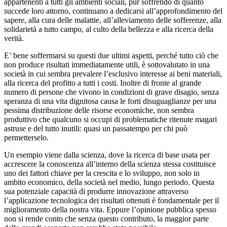
appartenenti a tutti gli ambienti sociali, pur soffrendo di quanto
succede loro attorno, continuano a dedicarsi all’approfondimento del
sapere, alla cura delle malattie, all’alleviamento delle sofferenze, alla
solidarietà a tutto campo, al culto della bellezza e alla ricerca della
verità.
E’ bene soffermarsi su questi due ultimi aspetti, perché tutto ciò che
non produce risultati immediatamente utili, è sottovalutato in una
società in cui sembra prevalere l’esclusivo interesse ai beni materiali,
alla ricerca del profitto a tutti i costi. Inoltre di fronte al grande
numero di persone che vivono in condizioni di grave disagio, senza
speranza di una vita dignitosa causa le forti disuguaglianze per una
pessima distribuzione delle risorse economiche, non sembra
produttivo che qualcuno si occupi di problematiche ritenute magari
astruse e del tutto inutili: quasi un passatempo per chi può
permetterselo.
Un esempio viene dalla scienza, dove la ricerca di base usata per
accrescere la conoscenza all’interno della scienza stessa costituisce
uno dei fattori chiave per la crescita e lo sviluppo, non solo in
ambito economico, della società nel medio, lungo periodo. Questa
sua potenziale capacità di produrre innovazione attraverso
l’applicazione tecnologica dei risultati ottenuti è fondamentale per il
miglioramento della nostra vita. Eppure l’opinione pubblica spesso
non si rende conto che senza questo contributo, la maggior parte