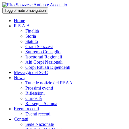
Toggle mobile navigation
Home
R.S.A.A.
Finalità
Storia
Statuto
Gradi Scozzesi
Supremo Consiglio
Ispettorati Regionali
Alti Corpi Nazionali
Corpi Rituali Dipendenti
Messaggi del SGC
News
Tutte le notizie del RSAA
Prossimi eventi
Riflessioni
Curiosità
Rassegna Stampa
Eventi recenti
Eventi recenti
Contatti
Sede Nazionale