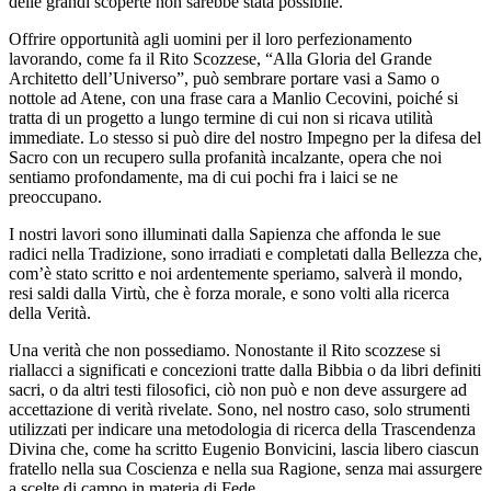
delle grandi scoperte non sarebbe stata possibile.
Offrire opportunità agli uomini per il loro perfezionamento
lavorando, come fa il Rito Scozzese, “Alla Gloria del Grande
Architetto dell’Universo”, può sembrare portare vasi a Samo o
nottole ad Atene, con una frase cara a Manlio Cecovini, poiché si
tratta di un progetto a lungo termine di cui non si ricava utilità
immediate. Lo stesso si può dire del nostro Impegno per la difesa del
Sacro con un recupero sulla profanità incalzante, opera che noi
sentiamo profondamente, ma di cui pochi fra i laici se ne
preoccupano.
I nostri lavori sono illuminati dalla Sapienza che affonda le sue
radici nella Tradizione, sono irradiati e completati dalla Bellezza che,
com’è stato scritto e noi ardentemente speriamo, salverà il mondo,
resi saldi dalla Virtù, che è forza morale, e sono volti alla ricerca
della Verità.
Una verità che non possediamo. Nonostante il Rito scozzese si
riallacci a significati e concezioni tratte dalla Bibbia o da libri definiti
sacri, o da altri testi filosofici, ciò non può e non deve assurgere ad
accettazione di verità rivelate. Sono, nel nostro caso, solo strumenti
utilizzati per indicare una metodologia di ricerca della Trascendenza
Divina che, come ha scritto Eugenio Bonvicini, lascia libero ciascun
fratello nella sua Coscienza e nella sua Ragione, senza mai assurgere
a scelte di campo in materia di Fede.