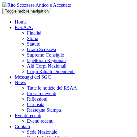
Toggle mobile navigation
Home
R.S.A.A.
Finalità
Storia
Statuto
Gradi Scozzesi
Supremo Consiglio
Ispettorati Regionali
Alti Corpi Nazionali
Corpi Rituali Dipendenti
Messaggi del SGC
News
Tutte le notizie del RSAA
Prossimi eventi
Riflessioni
Curiosità
Rassegna Stampa
Eventi recenti
Eventi recenti
Contatti
Sede Nazionale