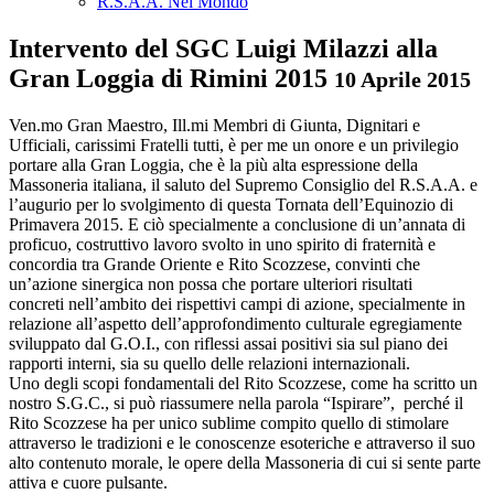
R.S.A.A. Nel Mondo
Intervento del SGC Luigi Milazzi alla
Gran Loggia di Rimini 2015
10 Aprile 2015
Ven.mo Gran Maestro, Ill.mi Membri di Giunta, Dignitari e
Ufficiali, carissimi Fratelli tutti, è per me un onore e un privilegio
portare alla Gran Loggia, che è la più alta espressione della
Massoneria italiana, il saluto del Supremo Consiglio del R.S.A.A. e
l’augurio per lo svolgimento di questa Tornata dell’Equinozio di
Primavera 2015. E ciò specialmente a conclusione di un’annata di
proficuo, costruttivo lavoro svolto in uno spirito di fraternità e
concordia tra Grande Oriente e Rito Scozzese, convinti che
un’azione sinergica non possa che portare ulteriori risultati
concreti nell’ambito dei rispettivi campi di azione, specialmente in
relazione all’aspetto dell’approfondimento culturale egregiamente
sviluppato dal G.O.I., con riflessi assai positivi sia sul piano dei
rapporti interni, sia su quello delle relazioni internazionali.
Uno degli scopi fondamentali del Rito Scozzese, come ha scritto un
nostro S.G.C., si può riassumere nella parola “Ispirare”, perché il
Rito Scozzese ha per unico sublime compito quello di stimolare
attraverso le tradizioni e le conoscenze esoteriche e attraverso il suo
alto contenuto morale, le opere della Massoneria di cui si sente parte
attiva e cuore pulsante.