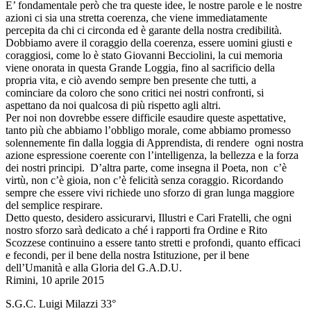
E’ fondamentale però che tra queste idee, le nostre parole e le nostre
azioni ci sia una stretta coerenza, che viene immediatamente
percepita da chi ci circonda ed è garante della nostra credibilità.
Dobbiamo avere il coraggio della coerenza, essere uomini giusti e
coraggiosi, come lo è stato Giovanni Becciolini, la cui memoria
viene onorata in questa Grande Loggia, fino al sacrificio della
propria vita, e ciò avendo sempre ben presente che tutti, a
cominciare da coloro che sono critici nei nostri confronti, si
aspettano da noi qualcosa di più rispetto agli altri.
Per noi non dovrebbe essere difficile esaudire queste aspettative,
tanto più che abbiamo l’obbligo morale, come abbiamo promesso
solennemente fin dalla loggia di Apprendista, di rendere ogni nostra
azione espressione coerente con l’intelligenza, la bellezza e la forza
dei nostri principi. D’altra parte, come insegna il Poeta, non c’è
virtù, non c’è gioia, non c’è felicità senza coraggio. Ricordando
sempre che essere vivi richiede uno sforzo di gran lunga maggiore
del semplice respirare.
Detto questo, desidero assicurarvi, Illustri e Cari Fratelli, che ogni
nostro sforzo sarà dedicato a ché i rapporti fra Ordine e Rito
Scozzese continuino a essere tanto stretti e profondi, quanto efficaci
e fecondi, per il bene della nostra Istituzione, per il bene
dell’Umanità e alla Gloria del G.A.D.U.
Rimini, 10 aprile 2015
S.G.C. Luigi Milazzi 33°