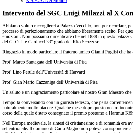
R.S.A.A. Nel Mondo
Intervento del SGC Luigi Milazzi al X C
Abbiamo voluto raccoglierci a Palazzo Vecchio, non per ricordare, per
processo di perfezionamento che abbiamo liberamente scelto. Per ques
emozioni. Non possiamo dimenticare che nel 1888 in questo palazzo, n
del G. O. I. e Carducci 33° grado del Rito Scozzese.
Ringrazio in modo particolare il fraterno amico Gianni Puglisi che ha 
Prof. Marco Santagata dell’Università di Pisa
Prof. Lino Pertile dell’Università di Harvard
Prof. Gian Mario Cazzaniga dell’Università di Pisa
Un saluto e un ringraziamento particolare al nostro Gran Maestro che 
Tempo fa conversando con un giurista tedesco, che parla correntemente
naturalmente molto piacere. Qualche mese dopo questo nostro incontro, 
corso della quale è stato consegnato il premio postumo a Hartmut Köhl
Nell’Europa medievale, la sintesi di cristianesimo e di romanità era a
settentrionale. Il dominio di Carlo Magno non poteva corrispondere a 