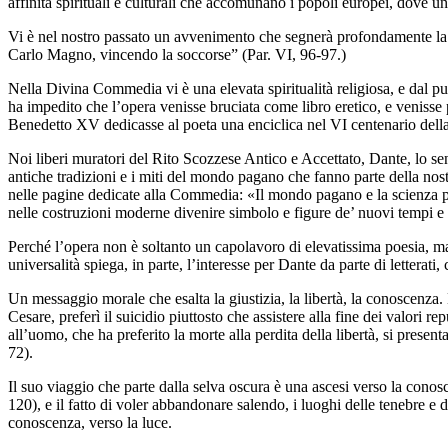
affinità spirituali e culturali che accomunano i popoli europei, dove 
Vi è nel nostro passato un avvenimento che segnerà profondamente la s
Carlo Magno, vincendo la soccorse” (Par. VI, 96-97.)
Nella Divina Commedia vi è una elevata spiritualità religiosa, e dal pu
ha impedito che l’opera venisse bruciata come libro eretico, e venisse 
Benedetto XV dedicasse al poeta una enciclica nel VI centenario dell
Noi liberi muratori del Rito Scozzese Antico e Accettato, Dante, lo se
antiche tradizioni e i miti del mondo pagano che fanno parte della nos
nelle pagine dedicate alla Commedia: «Il mondo pagano e la scienza pro
nelle costruzioni moderne divenire simbolo e figure de’ nuovi tempi e
Perché l’opera non è soltanto un capolavoro di elevatissima poesia, m
universalità spiega, in parte, l’interesse per Dante da parte di letterati, 
Un messaggio morale che esalta la giustizia, la libertà, la conoscenza.
Cesare, preferì il suicidio piuttosto che assistere alla fine dei valor
all’uomo, che ha preferito la morte alla perdita della libertà, si presen
72).
Il suo viaggio che parte dalla selva oscura è una ascesi verso la conos
120), e il fatto di voler abbandonare salendo, i luoghi delle tenebre e
conoscenza, verso la luce.