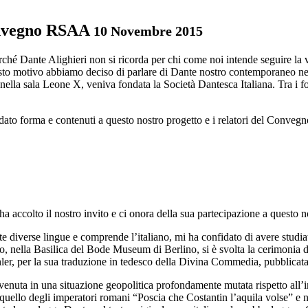
onvegno RSAA
10 Novembre 2015
ché Dante Alighieri non si ricorda per chi come noi intende seguire la v
to motivo abbiamo deciso di parlare di Dante nostro contemporaneo nell
ella sala Leone X, veniva fondata la Società Dantesca Italiana. Tra i
dato forma e contenuti a questo nostro progetto e i relatori del Convegn
ha accolto il nostro invito e ci onora della sua partecipazione a quest
 diverse lingue e comprende l’italiano, mi ha confidato di avere studia
nella Basilica del Bode Museum di Berlino, si è svolta la cerimonia di 
er, per la sua traduzione in tedesco della Divina Commedia, pubblicata 
vvenuta in una situazione geopolitica profondamente mutata rispetto all
quello degli imperatori romani “Poscia che Costantin l’aquila volse” e