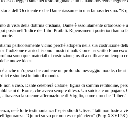
un tedesco legge Dante nel testo originale e un italiano dovrebbe legge
toria dell’Occidente e che Dante riassume in una famosa terzina: “E qua
nto di vista della dottrina cristiana, Dante è assolutamente ortodosso e 
poi posta nell’Indice dei Libri Proibiti. Ripensamenti posteriori hanno f
a morte.
ntiamo particolarmente vicino perché adopera nella sua costruzione della
tra Tradizione e arricchiscono i nostri rituali. Come ha scritto Frances
fana sono quei materiali di costruzione, usati a edificare un tempio cr
 delle nuove idee».
a è anche un’opera che contiene un profondo messaggio morale, che si riv
critici e studiosi in tutto il mondo.
 E non a caso, Dante celebrerà Catone, figura di somma rettitudine, perso
i repubblicani di Roma, che aveva sempre difeso. Un suicida e un pagano, 
ta, attraverso la solenne affermazione di Virgilio, come uno che “Libertà 
cenza; ne è forte testimonianza l’ episodio di Ulisse: “fatti non foste a
 dell’ignoranza: “Quinci su vo per non esser più cieco” (Purg XXVI 58 ).