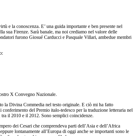
irtù e la conoscenza. E’ una guida importante e ben presente nel
a sua Firenze. Sarà banale, ma noi crediamo nel valore delle
 fondatori furono Giosué Carducci e Pasquale Villari, ambedue membri
o:
o nostro X Convegno Nazionale.
to la Divina Commedia nel testo originale. E ciò mi ha fatto
conferimento del Premio italo-tedesco per la traduzione letteraria nel
tra il 2010 e il 2012. Sono semplici coincidenze.
’impero dei Cesari che comprendeva parti dell’Asia e dell’Africa
 neppure lontanamente all’Europa di oggi anche se importanti sono le