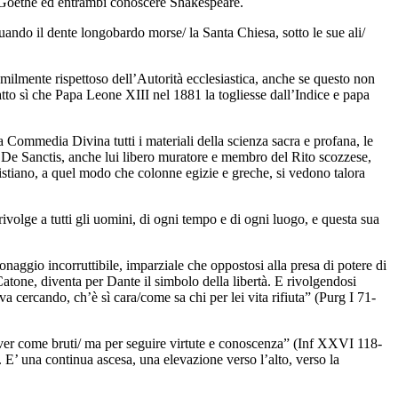
re Goethe ed entrambi conoscere Shakespeare.
ndo il dente longobardo morse/ la Santa Chiesa, sotto le sue ali/
umilmente rispettoso dell’Autorità ecclesiastica, anche se questo non
atto sì che Papa Leone XIII nel 1881 la togliesse dall’Indice e papa
 Commedia Divina tutti i materiali della scienza sacra e profana, le
co De Sanctis, anche lui libero muratore e membro del Rito scozzese,
istiano, a quel modo che colonne egizie e greche, si vedono talora
olge a tutti gli uomini, di ogni tempo e di ogni luogo, e questa sua
naggio incorruttibile, imparziale che oppostosi alla presa di potere di
Catone, diventa per Dante il simbolo della libertà. E rivolgendosi
va cercando, ch’è sì cara/come sa chi per lei vita rifiuta” (Purg I 71-
 viver come bruti/ ma per seguire virtute e conoscenza” (Inf XXVI 118-
 E’ una continua ascesa, una elevazione verso l’alto, verso la