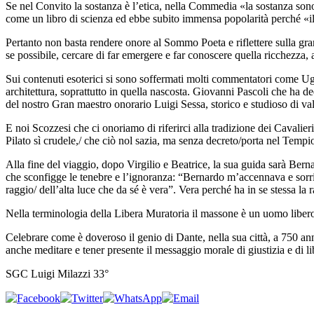
Se nel Convito la sostanza è l’etica, nella Commedia «la sostanza sono
come un libro di scienza ed ebbe subito immensa popolarità perché «i
Pertanto non basta rendere onore al Sommo Poeta e riflettere sulla gr
se possibile, cercare di far emergere e far conoscere quella ricchezza, a
Sui contenuti esoterici si sono soffermati molti commentatori come Ug
architettura, soprattutto in quella nascosta. Giovanni Pascoli che ha ded
del nostro Gran maestro onorario Luigi Sessa, storico e studioso di val
E noi Scozzesi che ci onoriamo di riferirci alla tradizione dei Cavalie
Pilato sì crudele,/ che ciò nol sazia, ma senza decreto/porta nel Tempi
Alla fine del viaggio, dopo Virgilio e Beatrice, la sua guida sarà Bern
che sconfigge le tenebre e l’ignoranza: “Bernardo m’accennava e sorride
raggio/ dell’alta luce che da sé è vera”. Vera perché ha in se stessa la
Nella terminologia della Libera Muratoria il massone è un uomo libero,
Celebrare come è doveroso il genio di Dante, nella sua città, a 750 an
anche meditare e tener presente il messaggio morale di giustizia e di
SGC Luigi Milazzi 33°