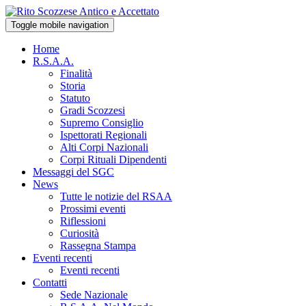
Toggle mobile navigation
Home
R.S.A.A.
Finalità
Storia
Statuto
Gradi Scozzesi
Supremo Consiglio
Ispettorati Regionali
Alti Corpi Nazionali
Corpi Rituali Dipendenti
Messaggi del SGC
News
Tutte le notizie del RSAA
Prossimi eventi
Riflessioni
Curiosità
Rassegna Stampa
Eventi recenti
Eventi recenti
Contatti
Sede Nazionale