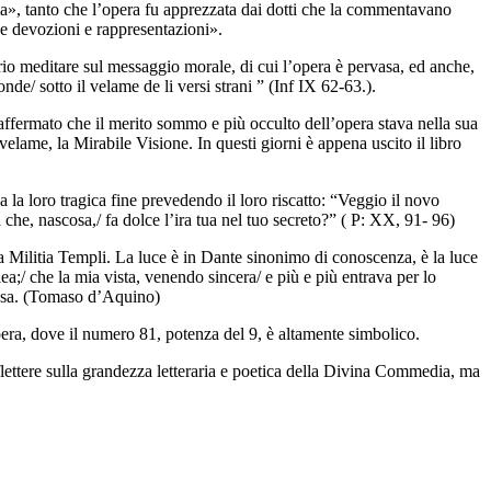
ma», tanto che l’opera fu apprezzata dai dotti che la commentavano
e devozioni e rappresentazioni».
io meditare sul messaggio morale, di cui l’opera è pervasa, ed anche,
nde/ sotto il velame de li versi strani ” (Inf IX 62-63.).
ffermato che il merito sommo e più occulto dell’opera stava nella sua
 velame, la Mirabile Visione. In questi giorni è appena uscito il libro
 la loro tragica fine prevedendo il loro riscatto: “Veggio il novo
che, nascosa,/ fa dolce l’ira tua nel tuo secreto?” ( P: XX, 91- 96)
la Militia Templi. La luce è in Dante sinonimo di conoscenza, è la luce
a;/ che la mia vista, venendo sincera/ e più e più entrava per lo
i essa. (Tomaso d’Aquino)
pera, dove il numero 81, potenza del 9, è altamente simbolico.
flettere sulla grandezza letteraria e poetica della Divina Commedia, ma