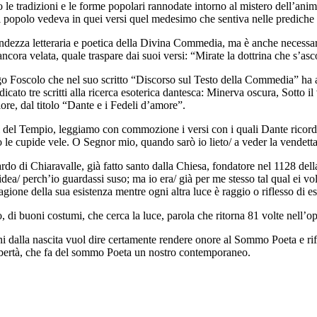
 le tradizioni e le forme popolari rannodate intorno al mistero dell’ani
l popolo vedeva in quei versi quel medesimo che sentiva nelle prediche 
andezza letteraria e poetica della Divina Commedia, ma è anche necessar
ncora velata, quale traspare dai suoi versi: “Mirate la dottrina che s’asco
o Foscolo che nel suo scritto “Discorso sul Testo della Commedia” ha a
icato tre scritti alla ricerca esoterica dantesca: Minerva oscura, Sotto il
ore, dal titolo “Dante e i Fedeli d’amore”.
ri del Tempio, leggiamo con commozione i versi con i quali Dante ricorda
o le cupide vele. O Segnor mio, quando sarò io lieto/ a veder la vendetta 
ardo di Chiaravalle, già fatto santo dalla Chiesa, fondatore nel 1128 del
a/ perch’io guardassi suso; ma io era/ già per me stesso tal qual ei vole
 ragione della sua esistenza mentre ogni altra luce è raggio o riflesso d
 di buoni costumi, che cerca la luce, parola che ritorna 81 volte nell’o
ni dalla nascita vuol dire certamente rendere onore al Sommo Poeta e ri
 libertà, che fa del sommo Poeta un nostro contemporaneo.