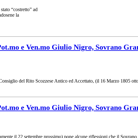
 stato “costretto” ad
ndosene la
 Pot.mo e Ven.mo Giulio Nigro, Sovrano Gr
Consiglio del Rito Scozzese Antico ed Accettato, (il 16 Marzo 1805 otto 
 Pot.mo e Ven.mo Giulio Nigro, Sovrano Gr
mente il 22 settembre prossimo) pone alcune riflessioni che il Sovran