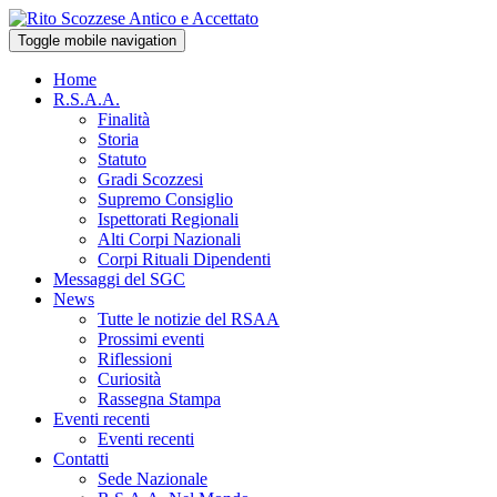
Toggle mobile navigation
Home
R.S.A.A.
Finalità
Storia
Statuto
Gradi Scozzesi
Supremo Consiglio
Ispettorati Regionali
Alti Corpi Nazionali
Corpi Rituali Dipendenti
Messaggi del SGC
News
Tutte le notizie del RSAA
Prossimi eventi
Riflessioni
Curiosità
Rassegna Stampa
Eventi recenti
Eventi recenti
Contatti
Sede Nazionale