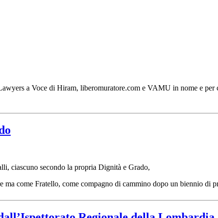
IUS&Lawyers a Voce di Hiram, liberomuratore.com e VAMU in nome e per
ado
 Valli, ciascuno secondo la propria Dignità e Grado,
re ma come Fratello, come compagno di cammino dopo un biennio di 
all’Ispettorato Regionale della Lombardia