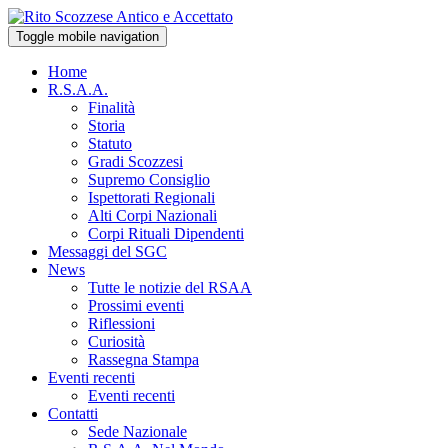
Toggle mobile navigation
Home
R.S.A.A.
Finalità
Storia
Statuto
Gradi Scozzesi
Supremo Consiglio
Ispettorati Regionali
Alti Corpi Nazionali
Corpi Rituali Dipendenti
Messaggi del SGC
News
Tutte le notizie del RSAA
Prossimi eventi
Riflessioni
Curiosità
Rassegna Stampa
Eventi recenti
Eventi recenti
Contatti
Sede Nazionale