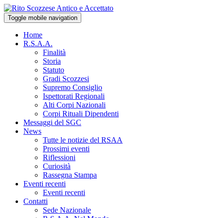
Toggle mobile navigation
Home
R.S.A.A.
Finalità
Storia
Statuto
Gradi Scozzesi
Supremo Consiglio
Ispettorati Regionali
Alti Corpi Nazionali
Corpi Rituali Dipendenti
Messaggi del SGC
News
Tutte le notizie del RSAA
Prossimi eventi
Riflessioni
Curiosità
Rassegna Stampa
Eventi recenti
Eventi recenti
Contatti
Sede Nazionale