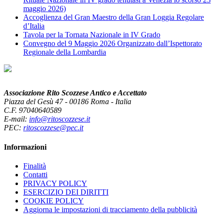
maggio 2026)
Accoglienza del Gran Maestro della Gran Loggia Regolare
d’Italia
Tavola per la Tornata Nazionale in IV Grado
Convegno del 9 Maggio 2026 Organizzato dall’Ispettorato
Regionale della Lombardia
Associazione Rito Scozzese Antico e Accettato
Piazza del Gesù 47 - 00186 Roma - Italia
C.F. 97040640589
E-mail:
info@ritoscozzese.it
PEC:
ritoscozzese@pec.it
Informazioni
Finalità
Contatti
PRIVACY POLICY
ESERCIZIO DEI DIRITTI
COOKIE POLICY
Aggiorna le impostazioni di tracciamento della pubblicità