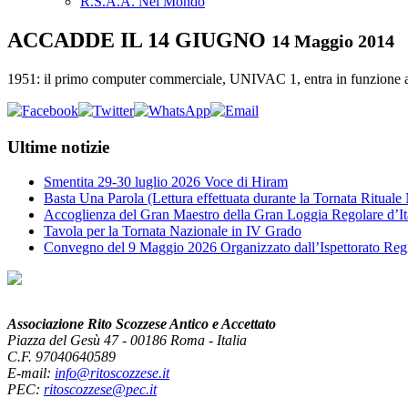
R.S.A.A. Nel Mondo
ACCADDE IL 14 GIUGNO
14 Maggio 2014
1951: il primo computer commerciale, UNIVAC 1, entra in funzione al
Ultime notizie
Smentita 29-30 luglio 2026 Voce di Hiram
Basta Una Parola (Lettura effettuata durante la Tornata Ritual
Accoglienza del Gran Maestro della Gran Loggia Regolare d’It
Tavola per la Tornata Nazionale in IV Grado
Convegno del 9 Maggio 2026 Organizzato dall’Ispettorato Reg
Associazione Rito Scozzese Antico e Accettato
Piazza del Gesù 47 - 00186 Roma - Italia
C.F. 97040640589
E-mail:
info@ritoscozzese.it
PEC:
ritoscozzese@pec.it