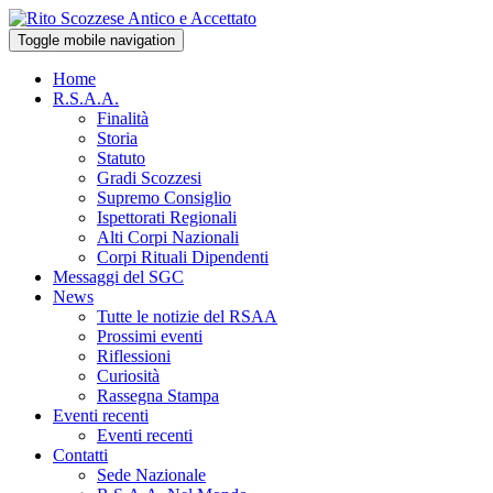
Toggle mobile navigation
Home
R.S.A.A.
Finalità
Storia
Statuto
Gradi Scozzesi
Supremo Consiglio
Ispettorati Regionali
Alti Corpi Nazionali
Corpi Rituali Dipendenti
Messaggi del SGC
News
Tutte le notizie del RSAA
Prossimi eventi
Riflessioni
Curiosità
Rassegna Stampa
Eventi recenti
Eventi recenti
Contatti
Sede Nazionale